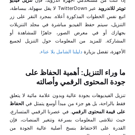
إذا كنت من مستخدمي أجهزة أندرويد، فإن
تنزيل فيديو
تويتر للاندرويد
عبر TwitterDown لا يقل سهولة. ببساطة،
اتبع نفس الخطوات المذكورة أعلاه. بمجرد النقر على زر
التنزيل، سيتم حفظ الفيديو مباشرة في مجلد التنزيلات
بجهازك أو في معرض الصور، جاهزًا للمشاهدة أو
المشاركة. للمزيد من المعلومات حول التنزيل لجميع
الأجهزة، تفضل بزيارة
دليلنا الشامل بلا عناء
.
ما وراء التنزيل: أهمية الحفاظ على
جودة المحتوى الرقمي وأصالته
تنزيل الفيديوهات بجودة عالية وبدون علامة مائية لا يتعلق
فقط بالراحة، بل هو جزء من مبدأ أوسع يتمثل في
الحفاظ
على قيمة المحتوى الرقمي
. في عصرنا الرقمي المتسارع،
حيث تتلاشى المعلومات بسرعة وتتغير المنصات، فإن
القدرة على الاحتفاظ بنسخ أصلية عالية الجودة من