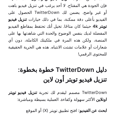
فإن الجودة هي المفتاح. لا أحد يرغب في تنزيل فيديو باهت
أو غير واضح. يضمن لك TwitterDown الحصول على
الفيديو بأعلى دقة ممكنة، بما في ذلك خيارات
تنزيل فيديو
تويتر 4k
حيثما كان متاحًا. تخيل أنك تحتفظ بمقاطع الفيديو
المفضلة لديك بنفس الوضوح والحدة التي شاهدتها بها على
المنصة، ولكن هذه المرة في ملكيتك الكاملة، دون أي
شعارات أو علامات تشتت الانتباه. هذه هي الحرية الحقيقية
للمحتوى الرقمي!
دليل TwitterDown خطوة بخطوة:
تنزيل فيديو تويتر أون لاين
TwitterDown مصمم ليقدم لك تجربة
تنزيل فيديو تويتر
اونلاين
الأكثر سهولة وكفاءة. العملية بسيطة ومباشرة:
ابحث عن الفيديو:
افتح تطبيق تويتر (X) أو الموقع