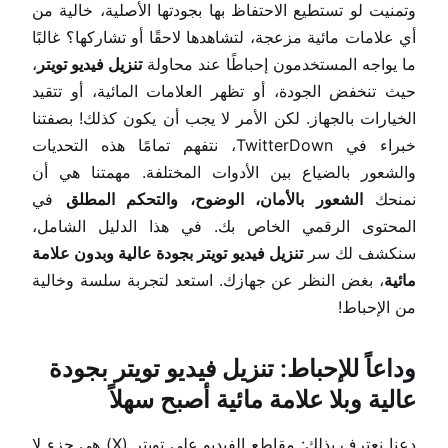
وتمنيت لو تستطيع الاحتفاظ بها بجودتها الأصلية، خالية من
أي علامات مائية مزعجة، لتشاهدها لاحقًا أو تشاركها؟ غالبًا
ما يواجه المستخدمون إحباطًا عند محاولة
تنزيل فيديو تويتر
،
حيث تنخفض الجودة، أو تظهر العلامات المائية، أو تتقيد
الخيارات بالجهاز. لكن الأمر لا يجب أن يكون كذلك! بصفتنا
خبراء في TwitterDown، نتفهم تمامًا هذه التحديات
والشعور بالضياع بين الأدوات المختلفة. مهمتنا هي أن
نمنحك
الشعور بالأمان، الوضوح، والتحكم المطلق
في
المحتوى الرقمي الخاص بك. في هذا الدليل الشامل،
سنكشف لك سر
تنزيل فيديو تويتر بجودة عالية وبدون علامة
مائية
، بغض النظر عن جهازك. استعد لتجربة سلسة وخالية
من الإحباط!
وداعاً للإحباط: تنزيل فيديو تويتر بجودة
عالية وبلا علامة مائية أصبح سهلاً
دعنا نعترف بذلك: مقاطع الفيديو على تويتر (X) هي جزء لا