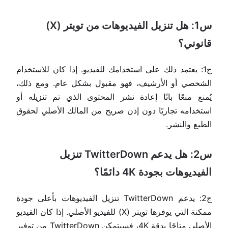
س1: هل تنزيل الفيديوهات من تويتر (X)
قانوني؟
ج1: يعتمد ذلك على استخدامك للفيديو. إذا كان للاستخدام
الشخصي أو الأرشيف، فهو مقبول بشكل عام. ومع ذلك،
يُمنع منعًا باتًا إعادة نشر المحتوى الذي تم تنزيله أو
استخدامه تجاريًا دون إذن صريح من المالك الأصلي لحقوق
الطبع والنشر.
س2: هل يدعم TwitterDown تنزيل
الفيديوهات بجودة 4K دائمًا؟
ج2: يدعم TwitterDown تنزيل الفيديوهات بأعلى جودة
ممكنة التي يوفرها تويتر (X) للفيديو الأصلي. إذا كان الفيديو
الأصلي متاحًا بدقة 4K، فسيتمكن TwitterDown من توفير