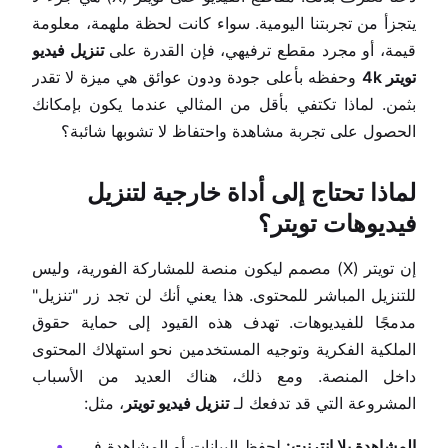
يتجزأ من تجربتنا اليومية. سواء كانت لحظة ملهمة، معلومة
قيمة، أو مجرد مقطع ترفيهي، فإن القدرة على
تنزيل فيديو
تويتر 4k
وحفظه بأعلى جودة ودون عوائق هي ميزة لا تقدر
بثمن. لماذا تكتفي بأقل من المثالي عندما يكون بإمكانك
الحصول على تجربة مشاهدة واحتفاظ لا تشوبها شائبة؟
لماذا تحتاج إلى أداة خارجية لتنزيل
فيديوهات تويتر؟
إن تويتر (X) مصمم ليكون منصة للمشاركة الفورية، وليس
للتنزيل المباشر للمحتوى. هذا يعني أنك لن تجد زر "تنزيل"
مدمجًا للفيديوهات. تهدف هذه القيود إلى حماية حقوق
الملكية الفكرية وتوجيه المستخدمين نحو استهلاك المحتوى
داخل المنصة. ومع ذلك، هناك العديد من الأسباب
المشروعة التي قد تدفعك لـ
تنزيل فيديو تويتر
، مثل:
المشاهدة بلا إنترنت:
لحفظ البيانات أو المشاهدة في