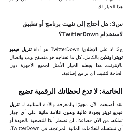
هذا الخيار لك.
س3: هل أحتاج إلى تثبيت برنامج أو تطبيق
لاستخدام TwitterDown؟
ج3: لا على الإطلاق! TwitterDown هو أداة
تنزيل فيديو
تويتر اونلاين
بالكامل. كل ما تحتاجه هو متصفح ويب واتصال
بالإنترنت. هذا يجعله الخيار الأمثل لجميع الأجهزة دون
الحاجة لتثبيت أي برامج إضافية.
الخاتمة: لا تدع لحظاتك الرقمية تضيع
لقد أصبحت الآن مجهزًا بالمعرفة والأداة المثالية لـ
تنزيل
فيديو تويتر بجودة عالية وبدون علامة مائية
على أي جهاز
تملكه. من الآن فصاعدًا، لن تضطر أبدًا للتضحية بالجودة أو
أن تستسلم للعلامات المائية المزعجة. في TwitterDown،