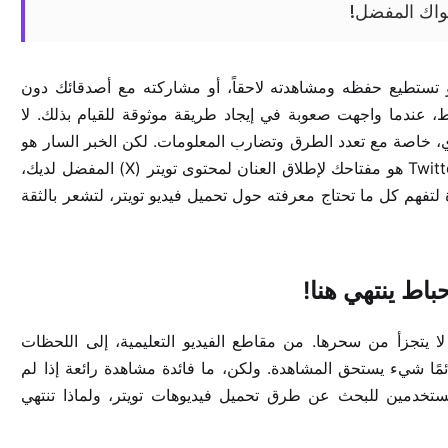
ت فيديو مذهلاً على تويتر (X) وتمنيت لو تستطيع حفظه ومشاهدته لاحقاً، أو مشاركته مع أصدقائك دون
، عندما واجهت صعوبة في إيجاد طريقة موثوقة للقيام بذلك. لا
، خاصة مع تعدد الطرق وتضارب المعلومات. لكن الخبر السار هو
أن رحلة الإحباط هذه قد انتهت! هذا الدليل الشامل من TwitterDown هو مفتاحك لإطلاق العنان لمحتوى تويتر (X) المفضل لديك،
تفهم كل ما تحتاج معرفته حول تحميل فيديو تويتر، لتشعر بالثقة
جزء لا يتجزأ من سحرها. من مقاطع الفيديو التعليمية، إلى اللحظات
ائمًا شيء يستحق المشاهدة. ولكن، ما فائدة مشاهدة رائعة إذا لم
لمستخدمين للبحث عن طرق تحميل فيديوهات تويتر، ولماذا تنتهي