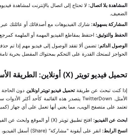
المشاهدة بلا اتصال:
لا تحتاج إلى اتصال بالإنترنت لمشاهدة فيديو
الضعيف.
المشاركة بسهولة:
شارك الفيديوهات مع أصدقائك أو عائلتك عبر 
الحفظ والتوثيق:
احتفظ بمقاطع الفيديو المهمة أو الملهمة كمرج
الوصول الدائم:
الحواجز لنمنحك القدرة على التحكم بمحتواك المفضل بحرية تامة.
تحميل فيديو تويتر (X) أونلاين: الطريقة الأسهل والأسرع
إذا كنت تبحث عن طريقة
تحميل فيديو تويتر اونلاين
دون الحاجة ل
الأمثل. TwitterDown يتصدر هذه القائمة كأحد أكثر الأدوات سهولة وفعالية.
تعتمد على متصفح الويب، مما يعني أنها تعمل على أي جهاز (كمبيوت
ابحث عن الفيديو:
افتح تطبيق تويتر (X) أو الموقع وابحث عن الفيديو الذي ترغب في
انسخ الرابط:
انقر على أيقونة "مشاركة" (Share) أسفل الفيديو، ثم اختر "نسخ الرابط" (Copy link).