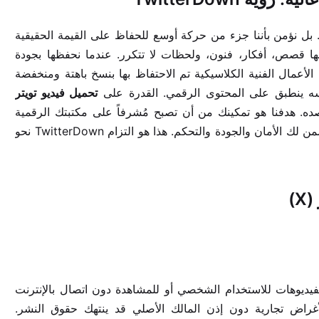
 بل نؤمن بأننا جزء من حركة أوسع للحفاظ على القيمة الحقيقية
ا قصص، أفكار، فنون، ولحظات لا تتكرر. عندما نحفظها بجودة
ل لو أن الأعمال الفنية الكلاسيكية تم الاحتفاظ بها بنسخ باهتة ومنخفضة
نفسه ينطبق على المحتوى الرقمي. القدرة على
تحميل فيديو تويتر
ي قصده. هدفنا هو تمكينك من أن تصبح مُشرفاً على مكتبتك الرقمية
الخاصة، وأن تختار ما هو الأفضل لك، مدعوماً بأدوات موثوقة تضمن لك الأمان والجودة والتحكم. هذا هو التزام TwitterDown نحو
)
لفيديوهات للاستخدام الشخصي أو للمشاهدة دون اتصال بالإنترنت
لأغراض تجارية دون إذن المالك الأصلي قد ينتهك حقوق النشر.