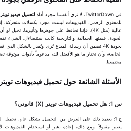
في TwitterDown، لا نرى أنفسنا مجرد أداة
لتحميل فيديو تويتر
.
للمحتوى الرقمي. الفيديوهات ليست مجرد بكسلات متحركة؛ إنه
عالية (مثل 4K)، فإننا نحافظ على جوهرها وتأثيرها. تخي
الجودة. قيمتها الجمالية والتاريخية كانت ستتضاءل. الشيء 
بجودة 4K تضمن أن رسالة المبدع تُرى وتُقدر بالشكل الذ
مجتمعنا.
الأسئلة الشائعة حول تحميل فيديوهات تويتر (X
س 1: هل تحميل فيديوهات تويتر (X) قانوني؟
ج 1: يعتمد ذلك على الغرض من التحميل. بشكل عام، تحميل ا
يعتبر مقبولاً. ومع ذلك، إعادة نشر أو استخدام الفيديوهات 