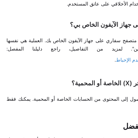
 يمكنك استخدام TwitterDown مباشرة من متصفح سفاري على جهاز الآيفون الخاص بك. العملية هي نفسها
". لمزيد من التفاصيل، راجع دليلنا المفصل:
.
 لا يمكن لأدوات تحميل الفيديو مثل TwitterDown الوصول إلى المحتوى من الحسابات الخاصة أو المحمية. يمكنك فقط
مفضل