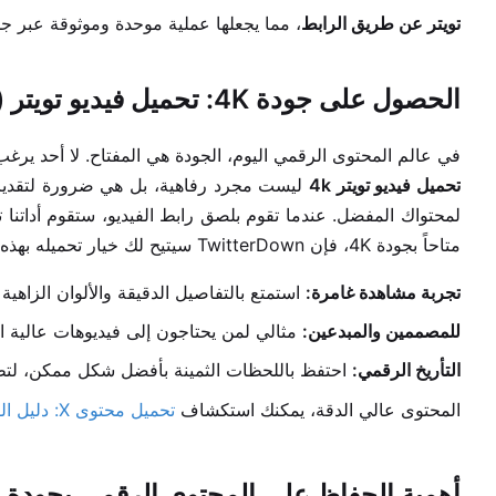
تويتر عن طريق الرابط
، مما يجعلها عملية موحدة وموثوقة عبر ج
الحصول على جودة 4K: تحميل فيديو تويتر (X) بأعلى دقة
في عالم المحتوى الرقمي اليوم، الجودة هي المفتاح. لا أحد يرغ
تحميل فيديو تويتر 4k
لمحتواك المفضل. عندما تقوم بلصق رابط الفيديو، ستقوم أداتنا تلقا
متاحاً بجودة 4K، فإن TwitterDown سيتيح لك خيار تحميله بهذه الدقة المذهلة.
تجربة مشاهدة غامرة:
استمتع بالتفاصيل الدقيقة والألوان الزاهية
للمصممين والمبدعين:
مثالي لمن يحتاجون إلى فيديوهات عالية ا
التأريخ الرقمي:
احتفظ باللحظات الثمينة بأفضل شكل ممكن، لت
المحتوى عالي الدقة، يمكنك استكشاف
تحميل محتوى X: دليل الفيديو والصور والصوت الشامل (تويتر)
أهمية الحفاظ على المحتوى الرقمي بجودة عالية: رؤية