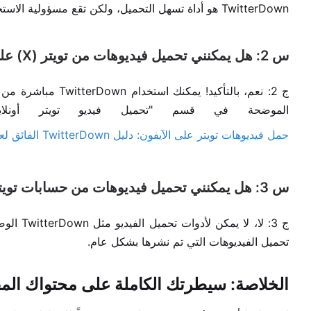
TwitterDown هو أداة تسهل التحميل، ولكن تقع مسؤولية الاستخدام الأخلاقي على عاتق المستخدم.
س 2: هل يمكنني تحميل فيديوهات من تويتر (X) على جهاز الآيفون الخاص بي؟
ج 2: نعم، بالتأكيد!
الموضحة في قسم "تحميل فيديو تويتر أونلاين
حمل فيديوهات تويتر على الآيفون: دليل TwitterDown الفائق لعدم الإحباط
س 3: هل يمكنني تحميل فيديوهات من حسابات تويتر (X) الخاصة أو المحمية؟
ج 3: لا،
تحميل الفيديوهات التي تم نشرها بشكل عام.
الخلاصة: سيطرتك الكاملة على محتواك ال