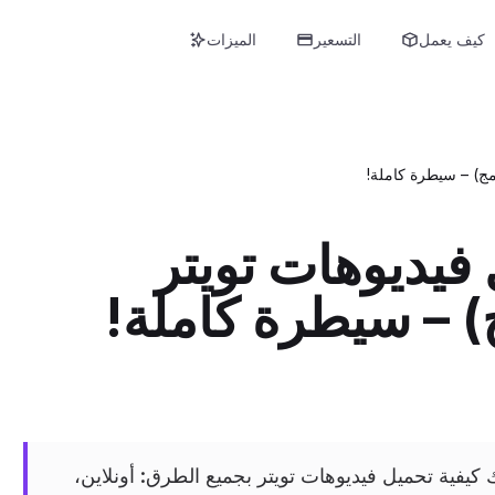
كيف يعمل
التسعير
الميزات
فيديوهات تويتر
 TwitterDown الشامل يعلمك كيفية تحميل فيديوهات تويتر بجميع الطرق: أونلاين،