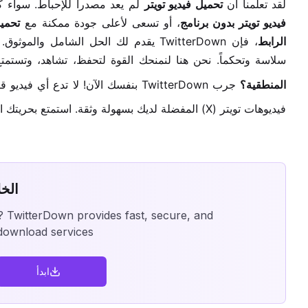
لقد تعلمنا أن
تحميل فيديو تويتر
لم يعد مصدراً للإحباط. سواء
فيديو تويتر بدون برنامج
، أو تسعى لأعلى جودة ممكنة مع
تحميل
الرابط
سلاسة وتحكماً. نحن هنا لنمنحك القوة لتحفظ، تشاهد، وتستمتع بمحتواك 
المنطقية؟
جرب TwitterDown بنفسك الآن! لا تدع أي فيديو قيم يفوتك مرة أخرى. انقر على
فيديوهات تويتر (X) المفضلة لديك بسهولة وثقة. استمتع بحريتك الرقمية الكاملة!
الخ
? TwitterDown provides fast, secure, and
 download services.
ابدأ