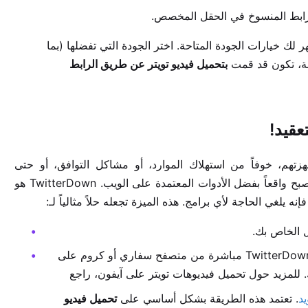
رابط المنسوخ في الحقل المخصص.
 "تحميل" (Download). ستظهر لك خيارات الجودة المتاحة. اختر الجودة التي تفضلها (بما
بتحميل فيديو تويتر عن طريق الرابط
زتهم، خوفاً من استهلاك الموارد، أو مشاكل التوافق، أو حتى
أصبح واقعاً بفضل الأدوات المعتمدة على الويب. TwitterDown هو
لغي الحاجة لأي برامج. هذه الميزة تجعله حلاً مثالياً لـ:
 الخاص بك.
يمكنك الوصول إلى TwitterDown مباشرة من متصفح سفاري أو كروم على
 للمزيد حول تحميل فيديوهات تويتر على آيفون، راجع
يد
. تعتمد هذه الطريقة بشكل أساسي على
تحميل فيديو