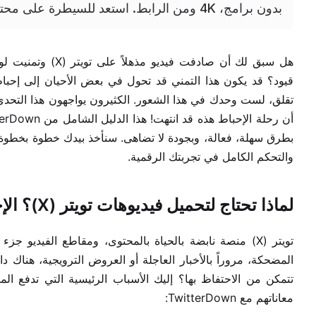
بدون برامج، 4K ومن الرابط. استعد للسيطرة على محتواك المفضل!
هل سبق لك أن صادف
قيود؟ قد يكون هذا التمني قد تحول في بعض الأحيان إلى إحباط
تقلق، لست وحدك في هذا الشعور. الكثيرون يواجهون هذا التحدي
بطرق سهلة، فعالة، وبجودة لا تضاهى. سنأخذ بيدك خطوة بخطوة ل
والتحكم الكامل في تجربتك الرقمية.
لماذا تحتاج لتحميل فيديوهات تويتر (X)؟ الإحباط ينتهي هنا!
تويتر (X) منصة نابضة بالحياة بالمحتوى، ومقاطع الفيديو 
المضحكة، مروراً بالأخبار العاجلة أو العروض الترويجية، هناك د
تتمكن من الاحتفاظ بها؟ إليك الأسباب الرئيسية التي تدفع ا
معاناتهم مع TwitterDown: