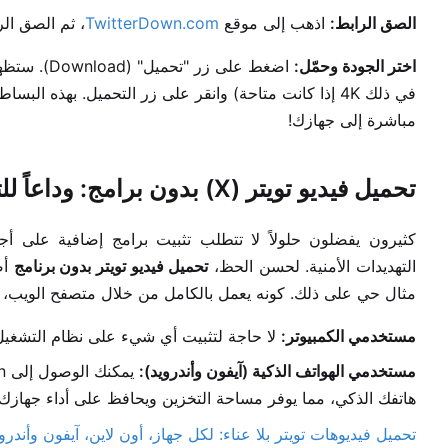
الصق الرابط:
اذهب إلى موقع
TwitterDown.com
، ثم الصق ال
اختر الجودة وحمّل:
اضغط على زر
في ذلك 4K إذا كانت متاحة) وانقر على زر التحميل. بهذه البساطة، تكون قد قمت
مباشرة إلى جهازك!
تحميل فيديو تويتر (X) بدون برامج: وداعاً للتعقيد!
كثيرون يفضلون حلولاً لا تتطلب تثبيت برامج إضافية على أجه
التهديدات الأمنية. لحسن الحظ،
تحميل فيديو تويتر بدون برنامج
مثال حي على ذلك. كونه يعمل بالكامل من خلال متصفح الويب، فإنه ي
مستخدمي الكمبيوتر:
لا حاجة لتثبيت أي شيء على نظام التشغيل
مستخدمي الهواتف الذكية (آيفون وأندرويد):
هاتفك الذكي، مما يوفر مساحة التخزين ويحافظ على أداء جهازك.
تحميل فيديوهات تويتر بلا عناء: لكل جهاز، أون لاين، آيفون وأندرو