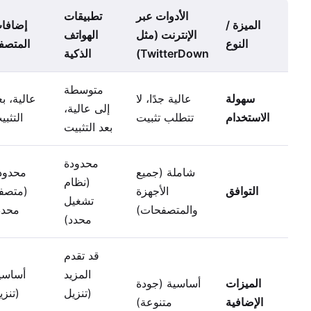
الأدوات عبر
تطبيقات
الميزة /
إضافا
الإنترنت (مثل
الهواتف
النوع
المتصف
TwitterDown)
الذكية
متوسطة
سهولة
عالية جدًا، لا
عالية، بع
إلى عالية،
الاستخدام
تتطلب تثبيت
التثبي
بعد التثبيت
محدودة
شاملة (جميع
محدود
(نظام
التوافق
الأجهزة
(متصف
تشغيل
والمتصفحات)
محدد
محدد)
قد تقدم
المزيد
أساسي
الميزات
أساسية (جودة
(تنزيل
(تنزي
الإضافية
متنوعة)