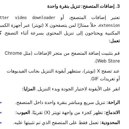
3. إضافات المتصفح: تنزيل بنقرة واحدة
تعتبر إضافات المتصفح، أو
itter video downloader
، حلاً ممتازًا لمن يتصفحون X (تويتر) عبر أجهزة ال
extension
المكتبية ويحتاجون إلى تنزيل المحتوى بسرعة أثناء التصفح.
ك
تعمل:
قم بتثبيت إضافة المتصفح من متجر الإضافات (مثل Chrome
Web Store).
عند تصفح X (تويتر)، ستظهر أيقونة التنزيل بجانب الفيديوهات
أو تغريدات GIF.
انقر على الأيقونة لاختيار الجودة وبدء التنزيل.
المزايا:
الراحة:
تنزيل سريع ومباشر بنقرة واحدة داخل المتصفح.
الاندماج:
تظهر كجزء من واجهة تويتر (X) تقريبًا.
العيوب:
المحدودية:
تعمل فقط على المتصفح الذي تم تثبيتها عليه.