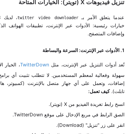
تنزيل فيديوهات X (تويتر): الخيارات المتاحة
عندما يتعلق الأمر بـ
، لديك ثل
twitter video downloader
خيارات رئيسية: الأدوات عبر الإنترنت، تطبيقات الهواتف الذك
وإضافات المتصفح.
1. الأدوات عبر الإنترنت: السرعة والبساطة
تُعد أدوات التنزيل عبر الإنترنت، مثل
TwitterDown
، الخيار ال
سهولة وفعالية لمعظم المستخدمين. لا تتطلب تثبيت أي برامج
إضافات، وتعمل على أي جهاز متصل بالإنترنت (كمبيوتر، ها
تابلت).
كيف تعمل:
انسخ رابط تغريدة الفيديو من X (تويتر).
الصق الرابط في مربع الإدخال على موقع TwitterDown.
انقر على زر "تنزيل" (Download).