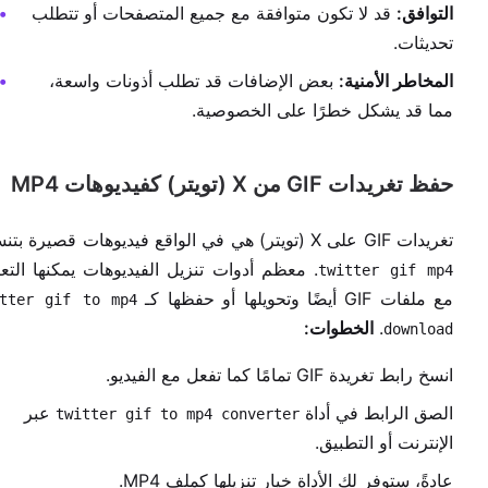
التوافق:
قد لا تكون متوافقة مع جميع المتصفحات أو تتطلب
تحديثات.
المخاطر الأمنية:
بعض الإضافات قد تطلب أذونات واسعة،
مما قد يشكل خطرًا على الخصوصية.
حفظ تغريدات GIF من X (تويتر) كفيديوهات MP4
تغريدات GIF على X (تويتر) هي في الواقع فيديوهات قصيرة بتنسيق
. معظم أدوات تنزيل الفيديوهات يمكنها التع
twitter gif mp4
مع ملفات GIF أيضًا وتحويلها أو حفظها كـ
itter gif to mp4
.
الخطوات:
download
انسخ رابط تغريدة GIF تمامًا كما تفعل مع الفيديو.
الصق الرابط في أداة
عبر
twitter gif to mp4 converter
الإنترنت أو التطبيق.
عادةً، ستوفر لك الأداة خيار تنزيلها كملف MP4.