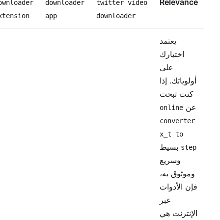
Relevance
ownloader
downloader
twitter video
xtension
app
downloader
يعتمد
اختيارك
على
أولوياتك. إذا
كنت تبحث
عن
online
converter
x_t to
بسيط
step
وسريع
وموثوق به،
فإن الأدوات
عبر
الإنترنت هي