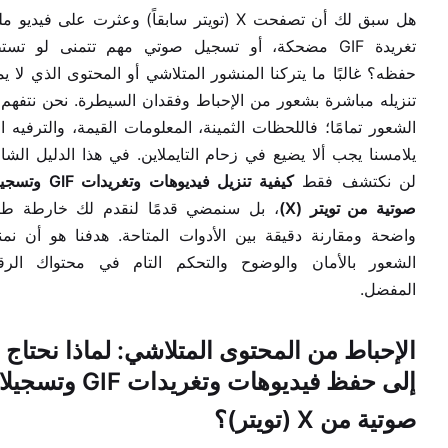
هل سبق لك أن تصفحت X (تويتر سابقاً) وعثرت على فيديو 
تغريدة GIF مضحكة، أو تسجيل صوتي مهم تتمنى لو تست
حفظه؟ غالبًا ما يتركنا المنشور المتلاشي أو المحتوى الذي لا ي
تنزيله مباشرة بشعور من الإحباط وفقدان السيطرة. نحن نتفهم 
الشعور تمامًا؛ فاللحظات الثمينة، المعلومات القيمة، والترفيه ا
يلامسنا يجب ألا يضيع في زحام التايملاين. في هذا الدليل الشا
لن نكتشف فقط
كيفية تنزيل فيديوهات وتغريدا
صوتية من تويتر (X)
، بل سنمضي قدمًا لنقدم لك خارطة طر
واضحة ومقارنة دقيقة بين الأدوات المتاحة. هدفنا هو أن نم
الشعور بالأمان والوضوح والتحكم التام في محتواك الر
المفضل.
الإحباط من المحتوى المتلاشي: لماذا نحتاج
إلى حفظ فيديوهات وتغريدات GIF 
صوتية من X (تويتر)؟