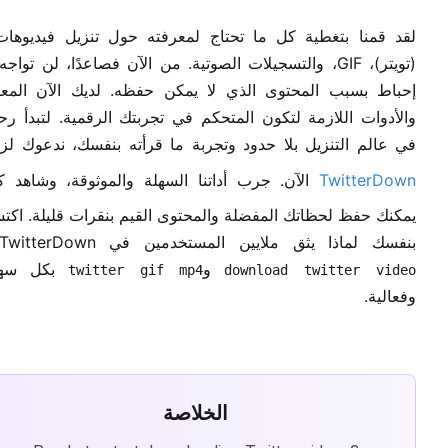
(تويتر)، GIF، والتسجيلات الصوتية. من الآن فصاعدًا، لن تواج
إحباط بسبب المحتوى الذي لا يمكن حفظه. لديك الآن المع
والأدوات اللازمة لتكون المتحكم في تجربتك الرقمية. لتبدأ رح
في عالم التنزيل بلا حدود وتجربة ما قرأته بنفسك، ندعوك لزي
TwitterDown
الآن. جرب أداتنا السهلة والموثوقة، وشاهد 
يمكنك حفظ لحظاتك المفضلة والمحتوى القيم بنقرات قليلة. اك
بنفسك لماذا يثق ملايين المستخدمين في TwitterDown لـ
و
بكل سهو
twitter gif mp4
download twitter video
وفعالية.
الخلاصة