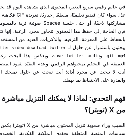
في عالم رقمي سريع التغير، المحتوى الذي نشاهده اليوم قد يخ
غدًا. سواء كان فيديو تعليميًا، مقطعًا إخباريًا، ت
مشاركتها لاحقًا، أو حتى جلسة Spaces صوتية ثرية بال
فإن الحاجة إلى حفظ هذا المحتوى تتجاوز مجرد الرغبة. إنها تت
بالحفاظ على المعرفة، الترفيه، والذكريات. العديد من المستخد
يبحثون باستمرار عن حلول لـ
،
tter video download
twitter
، و
، ويعكس هذا البحث رغبت
save twitter audio
gif mp4
العميقة في التحكم بمحتواهم الرقمي وعدم التقيّد بقيود المنص
أنت لا تبحث عن مجرد أداة؛ أنت تبحث عن حلول تمنحك ال
والقدرة على الاحتفاظ بما يهمك.
فهم التحدي: لماذا لا يمكنك التنزيل مباشرة
من X (تويتر)؟
السبب وراء صعوبة تنزيل المحتوى مباشرة من X (تو
سياسات المنصة المتعلقة بحقوق الملكية الفكرية، الخصوص