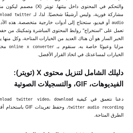
والتحكم في المحتوى داخل بيئتها. تويتر (X) مصمم ل
مشاركة فورية، وليس أرشيفًا شخصيًا. لذا، لـ
nload twitter
أو فيديو، ستحتاج إلى أدوات خارجية متخصصة. هذه الأد
audio
تعمل على "استخراج" روابط المحتوى المباشرة وتمكينك من حفظ
الخبر السار هو أن هناك العديد من الخيارات المتاحة، وكل منها ي
مزايا وعيوبًا خاصة به. سنقوم بـ
مخت
online x converter
الخيارات لمساعدتك في اتخاذ القرار الأفضل.
دليلك الشامل لتنزيل محتوى X (تويتر):
الفيديوهات، GIF، والتسجيلات الصوتية
دعنا نتعمق في كيفية
،
wnload twitter video
download
، وحفظ تغريدات GIF باستخد
twitter audio recording
الطرق المتاحة.