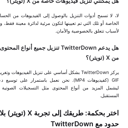
هل يمكنني تنزيل فيديوهات خاصة من X (تويتر)؟
لا، لا تسمح أدوات التنزيل بالوصول إلى الفيديوهات من الحسا
الخاصة أو تلك التي تم تعيينها لتكون مرئية لدائرة معينة فقط، و
لأسباب تتعلق بالخصوصية والأمان.
هل يدعم TwitterDown تنزيل جميع أنواع المحتوى
من X (تويتر)؟
يركز TwitterDown بشكل أساسي على تنزيل الفيديوهات وتغر
GIF (كفيديوهات MP4). نحن نعمل باستمرار على توسيع د
ليشمل المزيد من أنواع المحتوى مثل التسجيلات الصوتية
المستقبل.
اختر بحكمة: طريقك إلى تجربة X (تويتر) بلا
حدود مع TwitterDown