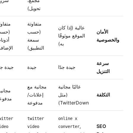
مجمع،
سريع
تحويل)
متفاوتة
متفاوت
عالية (إذا كان
الأمان
(حسب
(حس
الموقع موثوقًا
والخصوصية
سمعة
أذونا
به)
التطبيق)
الإضافة
سرعة
جيدة جدًا
جيدة
جيدة جدً
التنزيل
غالبًا مجانية
مجانية مع
مجانية
التكلفة
(مثل
إعلانات/
مدفوع
TwitterDown)
مدفوعة
witter
twitter
online x
,
SEO
ideo
video
converter