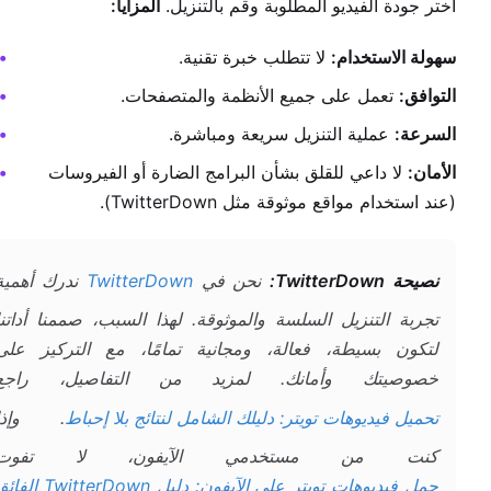
اختر جودة الفيديو المطلوبة وقم بالتنزيل.
المزايا:
سهولة الاستخدام:
لا تتطلب خبرة تقنية.
التوافق:
تعمل على جميع الأنظمة والمتصفحات.
السرعة:
عملية التنزيل سريعة ومباشرة.
الأمان:
لا داعي للقلق بشأن البرامج الضارة أو الفيروسات
(عند استخدام مواقع موثوقة مثل TwitterDown).
نصيحة TwitterDown:
نحن في
TwitterDown
ندرك أهمية
تجربة التنزيل السلسة والموثوقة. لهذا السبب، صممنا أداتنا
لتكون بسيطة، فعالة، ومجانية تمامًا، مع التركيز على
خصوصيتك وأمانك. لمزيد من التفاصيل، راجع
تحميل فيديوهات تويتر: دليلك الشامل لنتائج بلا إحباط
. وإذا
كنت من مستخدمي الآيفون، لا تفوت
حمل فيديوهات تويتر على الآيفون: دليل TwitterDown 