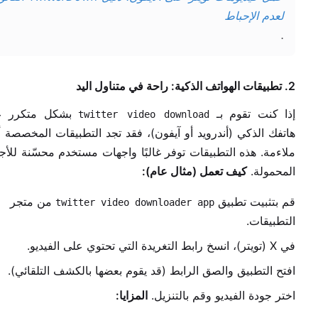
لعدم الإحباط
.
2. تطبيقات الهواتف الذكية: راحة في متناول اليد
إذا كنت تقوم بـ
بشكل متكرر ع
twitter video download
هاتفك الذكي (أندرويد أو آيفون)، فقد تجد التطبيقات المخصصة أ
ملاءمة. هذه التطبيقات توفر غالبًا واجهات مستخدم محسّنة للأج
المحمولة.
كيف تعمل (مثال عام):
قم بتثبيت تطبيق
من متجر
twitter video downloader app
التطبيقات.
في X (تويتر)، انسخ رابط التغريدة التي تحتوي على الفيديو.
افتح التطبيق والصق الرابط (قد يقوم بعضها بالكشف التلقائي).
اختر جودة الفيديو وقم بالتنزيل.
المزايا: