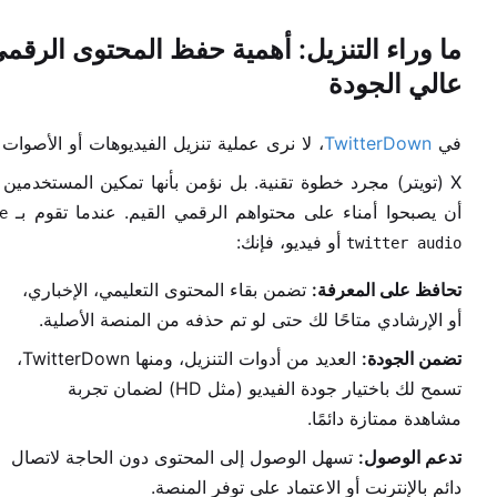
ما وراء التنزيل: أهمية حفظ المحتوى الرقم
عالي الجودة
في
TwitterDown
، لا نرى عملية تنزيل الفيديوهات أو الأصوات
X (تويتر) مجرد خطوة تقنية. بل نؤمن بأنها تمكين المستخدمين
أن يصبحوا أمناء على محتواهم الرقمي القيم. عندما تقوم بـ
e
أو فيديو، فإنك:
twitter audio
تحافظ على المعرفة:
تضمن بقاء المحتوى التعليمي، الإخباري،
أو الإرشادي متاحًا لك حتى لو تم حذفه من المنصة الأصلية.
تضمن الجودة:
العديد من أدوات التنزيل، ومنها TwitterDown،
تسمح لك باختيار جودة الفيديو (مثل HD) لضمان تجربة
مشاهدة ممتازة دائمًا.
تدعم الوصول:
تسهل الوصول إلى المحتوى دون الحاجة لاتصال
دائم بالإنترنت أو الاعتماد على توفر المنصة.