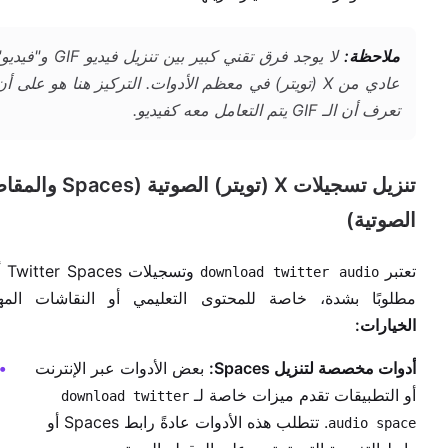
ملاحظة:
لا يوجد فرق تقني كبير بين تنزيل فيديو GIF و"في
عادي من X (تويتر) في معظم الأدوات. التركيز هنا هو على أن
تعرف أن الـ GIF يتم التعامل معه كفيديو.
تنزيل تسجيلات X (تويتر) الصوتية (aces
الصوتية)
تعتبر
وتسجيلا
download twitter audio
مطلوبًا بشدة، خاصة للمحتوى التعليمي أو النقاشات المه
الخيارات:
أدوات مخصصة لتنزيل Spaces:
بعض الأدوات عبر الإنترنت
أو التطبيقات تقدم ميزات خاصة لـ
download twitter
. تتطلب هذه الأدوات عادةً رابط Spaces أو
audio space