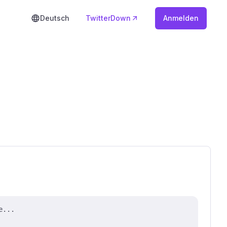
Deutsch
TwitterDown
Anmelden
e...