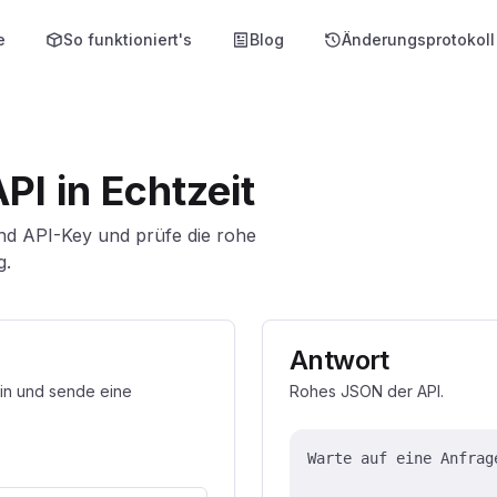
e
So funktioniert's
Blog
Änderungsprotokoll
PI in Echtzeit
nd API-Key und prüfe die rohe
g.
Antwort
ein und sende eine
Rohes JSON der API.
Warte auf eine Anfrag