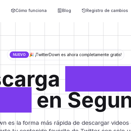
s
Cómo funciona
Blog
Registro de cambios
🎉 ¡TwitterDown es ahora completamente gratis!
NUEVO
scarga
Video
tter
en Segu
n es la forma más rápida de descargar videos 