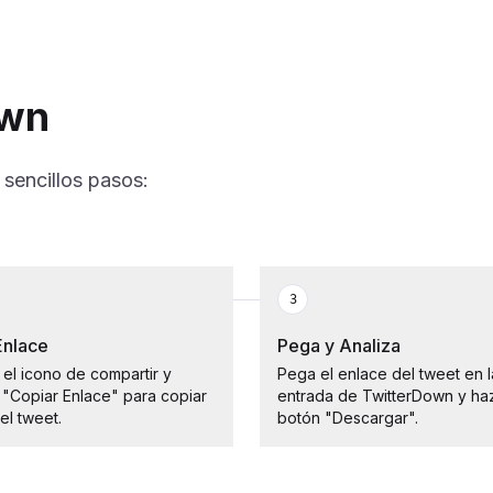
own
 sencillos pasos:
3
Enlace
Pega y Analiza
 el icono de compartir y
Pega el enlace del tweet en l
 "Copiar Enlace" para copiar
entrada de TwitterDown y haz 
el tweet.
botón "Descargar".