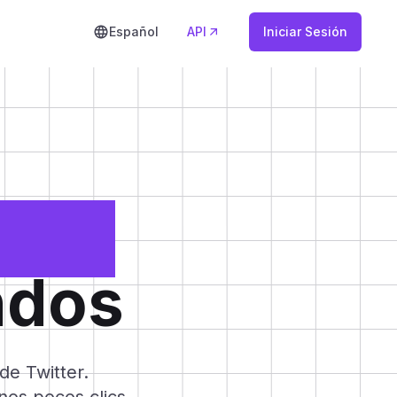
Español
API
Iniciar Sesión
s de
ndos
de Twitter.