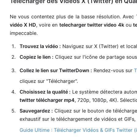
Télécharger des Vidéos X (Twitter) en Qual
Ne vous contentez plus de la basse résolution. Ave
vidéo X HD
, voire en
telecharger twitter video 4k
ou
t
impeccable.
Trouvez la vidéo :
Naviguez sur X (Twitter) et local
Copiez le lien :
Cliquez sur l'icône de partage sous 
Collez le lien sur TwitterDown :
Rendez-vous sur
T
cliquez sur "Télécharger".
Choisissez la qualité :
Le système détectera automa
twitter télécharger mp4
, 720p, 1080p, 4K). Sélecti
Sauvegardez :
Cliquez sur le bouton de téléchargem
exhaustif sur le téléchargement de vidéos et GIFs,
Guide Ultime : Télécharger Vidéos & GIFs Twitter (