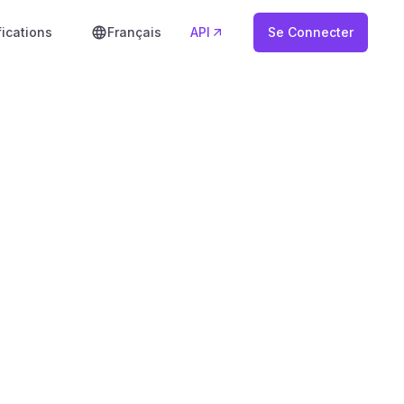
ications
Français
API
Se Connecter