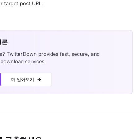
r target post URL.
결론
os? TwitterDown provides fast, secure, and
o download services.
더 알아보기