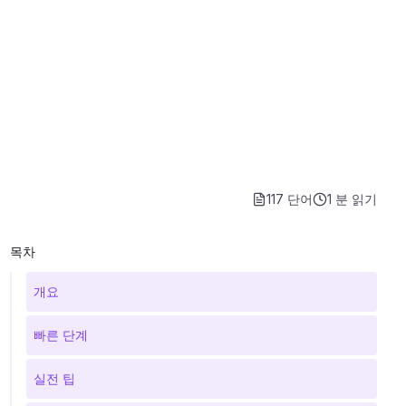
117 단어
1 분
읽기
목차
개요
빠른 단계
실전 팁