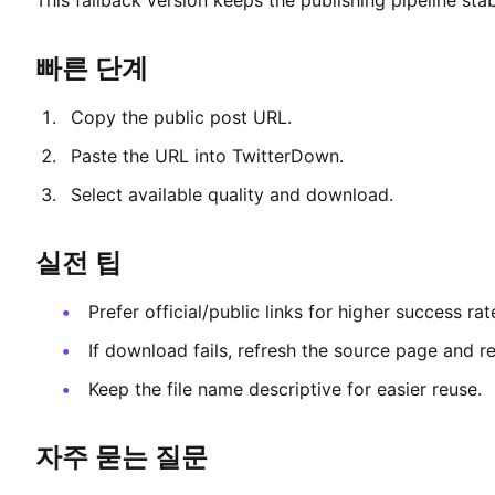
This fallback version keeps the publishing pipeline sta
빠른 단계
Copy the public post URL.
Paste the URL into TwitterDown.
Select available quality and download.
실전 팁
Prefer official/public links for higher success rat
If download fails, refresh the source page and r
Keep the file name descriptive for easier reuse.
자주 묻는 질문