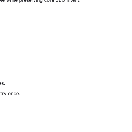
ble while preserving core SEO intent.
es.
etry once.