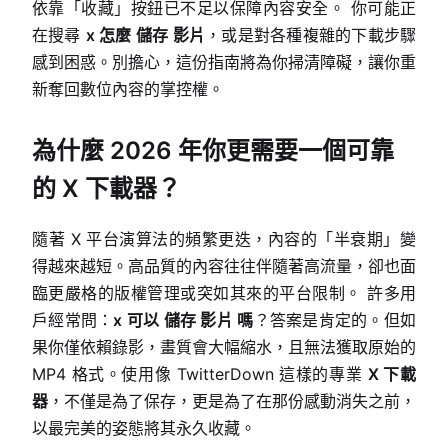
依靠「收藏」按鈕已不足以保障內容安全。 你可能正
在搜尋
x 怎麼 儲存 影片
，或是對各種複雜的下載步驟
感到困惑。別擔心，這份指南將為你掃清障礙，讓你重
新奪回數位內容的掌控權。
為什麼 2026 年你更需要一個可靠
的 X 下載器？
隨著 X 平台演算法的頻繁更迭，內容的「半衰期」變
得越來越短。高品質的內容往往伴隨著高流量，卻也面
臨更嚴格的版權管理或突如其來的平台限制。 許多用
戶經常問：
x 可以 儲存 影片 嗎
？答案是肯定的。但如
果你僅依賴錄影，畫質會大幅縮水，且無法獲取原始的
MP4 格式。使用像 TwitterDown 這樣的專業
X 下載
器
，不僅是為了保存，更是為了在那份感動消失之前，
以最完美的姿態將其永久收藏。