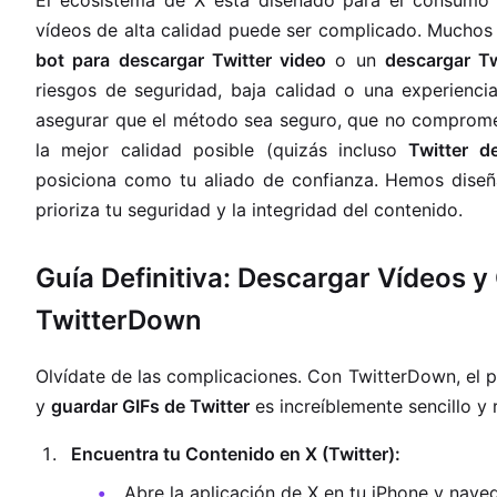
El ecosistema de X está diseñado para el consumo d
vídeos de alta calidad puede ser complicado. Muchos
bot para descargar Twitter video
o un
descargar Tw
riesgos de seguridad, baja calidad o una experienci
asegurar que el método sea seguro, que no compromet
la mejor calidad posible (quizás incluso
Twitter d
posiciona como tu aliado de confianza. Hemos diseña
prioriza tu seguridad y la integridad del contenido.
Guía Definitiva: Descargar Vídeos y
TwitterDown
Olvídate de las complicaciones. Con TwitterDown, el 
y
guardar GIFs de Twitter
es increíblemente sencillo y 
Encuentra tu Contenido en X (Twitter):
Abre la aplicación de X en tu iPhone y nave