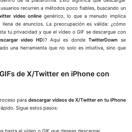
entro de la plataforma. Esto significa que descargar
 usuarios recurren a métodos poco fiables, buscando un
itter video online
genérico, lo que a menudo implica
a llena de anuncios. La preocupación es válida: ¿cómo
a tu privacidad y que el vídeo o GIF se descargue con
escargar video HD
)? Aquí es donde
TwitterDown
se
do una herramienta que no solo es intuitiva, sino que
 GIFs de X/Twitter en iPhone con
proceso para
descargar vídeos de X/Twitter en tu iPhone
rápido. Sigue estos pasos:
ga hasta el vídeo o GIF que deseas descargar.