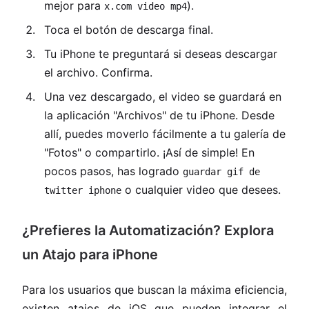
mejor para
).
x.com video mp4
Toca el botón de descarga final.
Tu iPhone te preguntará si deseas descargar
el archivo. Confirma.
Una vez descargado, el video se guardará en
la aplicación "Archivos" de tu iPhone. Desde
allí, puedes moverlo fácilmente a tu galería de
"Fotos" o compartirlo. ¡Así de simple! En
pocos pasos, has logrado
guardar gif de
o cualquier video que desees.
twitter iphone
¿Prefieres la Automatización? Explora
un Atajo para iPhone
Para los usuarios que buscan la máxima eficiencia,
existen atajos de iOS que pueden integrar el