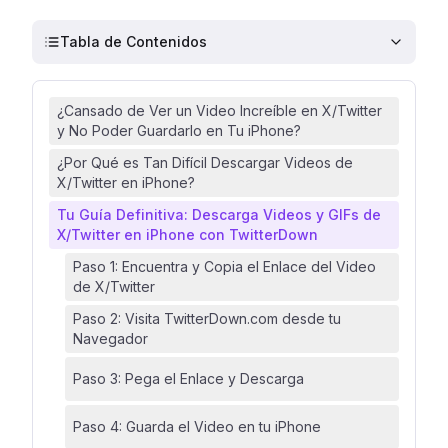
Tabla de Contenidos
¿Cansado de Ver un Video Increíble en X/Twitter
y No Poder Guardarlo en Tu iPhone?
¿Por Qué es Tan Difícil Descargar Videos de
X/Twitter en iPhone?
Tu Guía Definitiva: Descarga Videos y GIFs de
X/Twitter en iPhone con TwitterDown
Paso 1: Encuentra y Copia el Enlace del Video
de X/Twitter
Paso 2: Visita TwitterDown.com desde tu
Navegador
Paso 3: Pega el Enlace y Descarga
Paso 4: Guarda el Video en tu iPhone