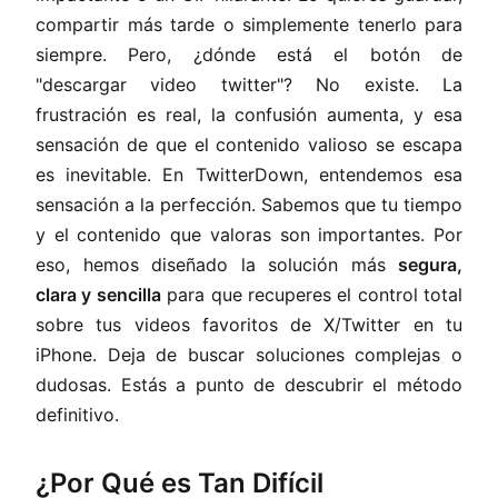
compartir más tarde o simplemente tenerlo para
siempre. Pero, ¿dónde está el botón de
"descargar video twitter"? No existe. La
frustración es real, la confusión aumenta, y esa
sensación de que el contenido valioso se escapa
es inevitable. En TwitterDown, entendemos esa
sensación a la perfección. Sabemos que tu tiempo
y el contenido que valoras son importantes. Por
eso, hemos diseñado la solución más
segura,
clara y sencilla
para que recuperes el control total
sobre tus videos favoritos de X/Twitter en tu
iPhone. Deja de buscar soluciones complejas o
dudosas. Estás a punto de descubrir el método
definitivo.
¿Por Qué es Tan Difícil