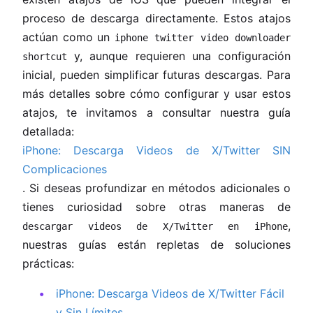
proceso de descarga directamente. Estos atajos
actúan como un
iphone twitter video downloader
y, aunque requieren una configuración
shortcut
inicial, pueden simplificar futuras descargas. Para
más detalles sobre cómo configurar y usar estos
atajos, te invitamos a consultar nuestra guía
detallada:
iPhone: Descarga Videos de X/Twitter SIN
Complicaciones
. Si deseas profundizar en métodos adicionales o
tienes curiosidad sobre otras maneras de
,
descargar videos de X/Twitter en iPhone
nuestras guías están repletas de soluciones
prácticas:
iPhone: Descarga Videos de X/Twitter Fácil
y Sin Límites