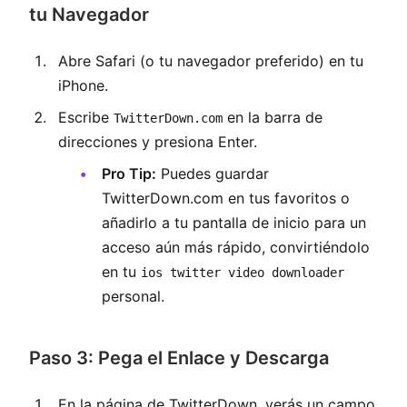
tu Navegador
Abre Safari (o tu navegador preferido) en tu
iPhone.
Escribe
en la barra de
TwitterDown.com
direcciones y presiona Enter.
Pro Tip:
Puedes guardar
TwitterDown.com en tus favoritos o
añadirlo a tu pantalla de inicio para un
acceso aún más rápido, convirtiéndolo
en tu
ios twitter video downloader
personal.
Paso 3: Pega el Enlace y Descarga
En la página de TwitterDown, verás un campo