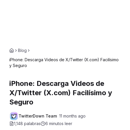
Blog
iPhone: Descarga Videos de X/Twitter (X.com) Facilísimo
y Seguro
iPhone: Descarga Videos de
X/Twitter (X.com) Facilísimo y
Seguro
TwitterDown Team
11 months ago
1,148 palabras
6 minutos
leer