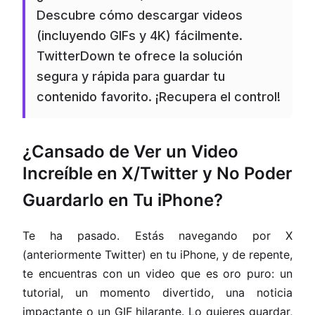
Descubre cómo descargar videos
(incluyendo GIFs y 4K) fácilmente.
TwitterDown te ofrece la solución
segura y rápida para guardar tu
contenido favorito. ¡Recupera el control!
¿Cansado de Ver un Video
Increíble en X/Twitter y No Poder
Guardarlo en Tu iPhone?
Te ha pasado. Estás navegando por X
(anteriormente Twitter) en tu iPhone, y de repente,
te encuentras con un video que es oro puro: un
tutorial, un momento divertido, una noticia
impactante o un GIF hilarante. Lo quieres guardar,