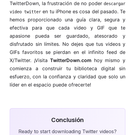
TwitterDown, la frustración de no poder
descargar
en tu iPhone es cosa del pasado. Te
video twitter
hemos proporcionado una guía clara, segura y
efectiva para que cada video y GIF que te
apasione pueda ser guardado, atesorado y
disfrutado sin límites. No dejes que tus videos y
GIFs favoritos se pierdan en el infinito feed de
X/Twitter. ¡Visita
TwitterDown.com
hoy mismo y
comienza a construir tu biblioteca digital sin
esfuerzo, con la confianza y claridad que solo un
líder en el espacio puede ofrecerte!
Conclusión
Ready to start downloading Twitter videos?