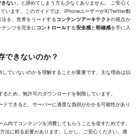
ドできない
」と諦めてしまう方も少なくありません。 ご安心く
います。このガイドでは、iPhoneユーザーがX/Twitter動
方法を、世界をリードする
コンテンツアーキテクト
の視点か
ンテンツを完全に
コントロール
する
安全感
と
明確感
を手に入
直接保存できないのか？
を提供していないのかを理解することが重要です。主な理由は以
するため、無許可のダウンロードを制限しています。
ードできると、サーバーに過度な負担がかかる可能性があり
ーム内でコンテンツを消費してもらうことを促すためです。
方法に頼る必要があります。しかし、ご安心ください。適