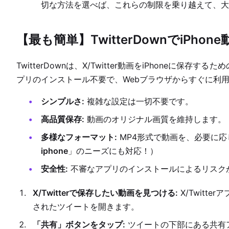
切な方法を選べば、これらの制限を乗り越えて、大切
【最も簡単】TwitterDownでiPh
TwitterDownは、X/Twitter動画をiPhoneに
プリのインストール不要で、Webブラウザからすぐに利
シンプルさ:
複雑な設定は一切不要です。
高品質保存:
動画のオリジナル画質を維持します。
多様なフォーマット:
MP4形式で動画を、必要に応
iphone
」のニーズにも対応！）
安全性:
不審なアプリのインストールによるリスク
X/Twitterで保存したい動画を見つける:
X/Twitt
されたツイートを開きます。
「共有」ボタンをタップ:
ツイートの下部にある共有