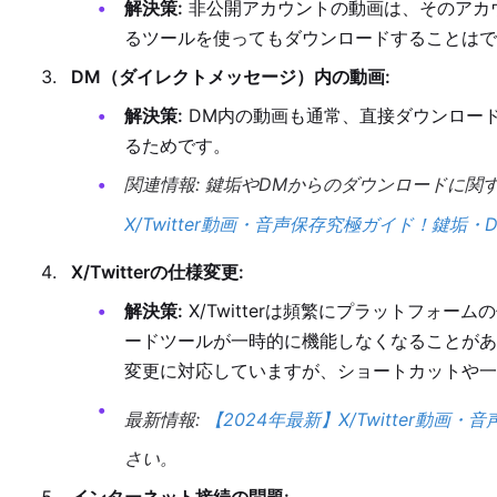
解決策:
非公開アカウントの動画は、そのアカ
るツールを使ってもダウンロードすることはで
DM（ダイレクトメッセージ）内の動画:
解決策:
DM内の動画も通常、直接ダウンロー
るためです。
関連情報: 鍵垢やDMからのダウンロードに関
X/Twitter動画・音声保存究極ガイド！鍵
X/Twitterの仕様変更:
解決策:
X/Twitterは頻繁にプラットフォ
ードツールが一時的に機能しなくなることがありま
変更に対応していますが、ショートカットや一
最新情報:
【2024年最新】X/Twitter動画
さい。