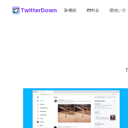
TwitterDown
機能
料金
使い方