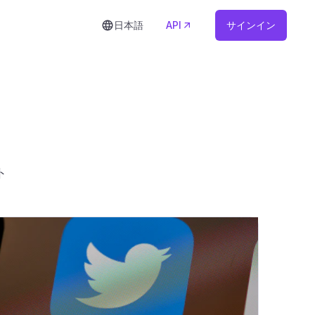
日本語
API
サインイン
ト