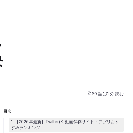
ン
決
60 語
1 分
読む
目次
1. 【2026年最新】Twitter(X)動画保存サイト・アプリおす
すめランキング