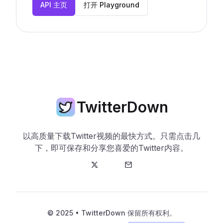
API 主页
打开 Playground
TwitterDown
以高质量下载Twitter视频的最快方式。只需点击几
下，即可保存和分享您喜爱的Twitter内容。
Twitter
邮箱
© 2025 • TwitterDown 保留所有权利。