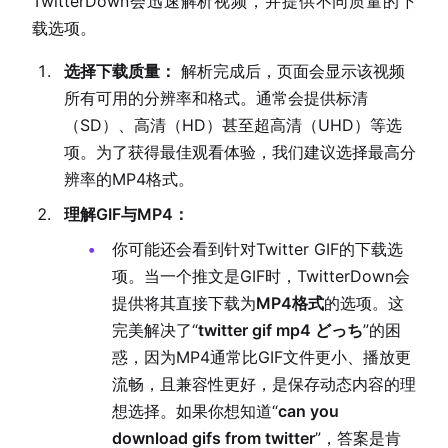
TwitterDown会迅速解析视频，并提供不同质量的下
载选项。
选择下载质量：
解析完成后，页面会显示该视频
所有可用的分辨率和格式。通常会提供标清
（SD）、高清（HD）甚至超高清（UHD）等选
项。为了获得最佳观看体验，我们建议选择最高分
辨率的MP4格式。
理解GIF与MP4：
你可能还会看到针对Twitter GIF的下载选
项。当一个推文是GIF时，TwitterDown会
提供将其直接下载为
MP4格式
的选项。这
完美解决了“
twitter gif mp4 どっち
”的困
惑，因为MP4通常比GIF文件更小、播放更
流畅，且兼容性更好，是保存动态内容的理
想选择。如果你想知道“
can you
download gifs from twitter
”，答案是肯