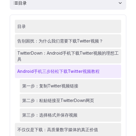
目录
目录
告别困扰：为什么我们需要下载Twitter视频？
TwitterDown：Android手机下载Twitter视频的理想工
具
Android手机三步轻松下载Twitter视频教程
第一步：复制Twitter视频链接
第二步：粘贴链接至TwitterDown网页
第三步：选择格式并保存视频
不仅仅是下载：高质量数字媒体的真正价值