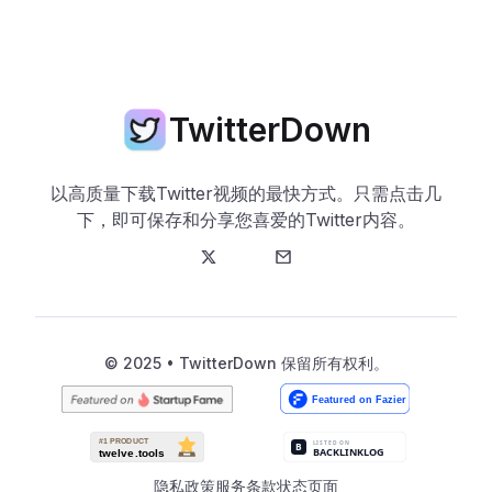
TwitterDown
以高质量下载Twitter视频的最快方式。只需点击几
下，即可保存和分享您喜爱的Twitter内容。
Twitter
邮箱
© 2025 • TwitterDown 保留所有权利。
隐私政策
服务条款
状态页面