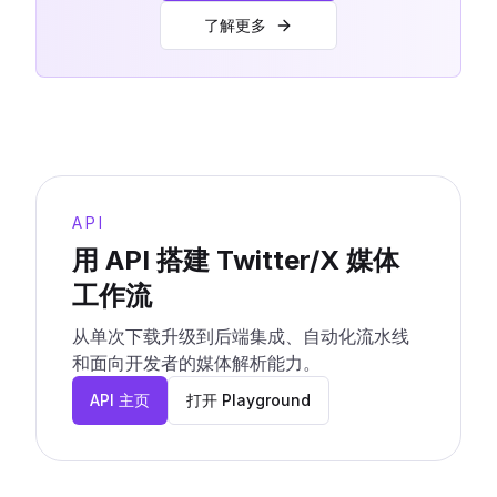
了解更多
API
用 API 搭建 Twitter/X 媒体
工作流
从单次下载升级到后端集成、自动化流水线
和面向开发者的媒体解析能力。
API 主页
打开 Playground