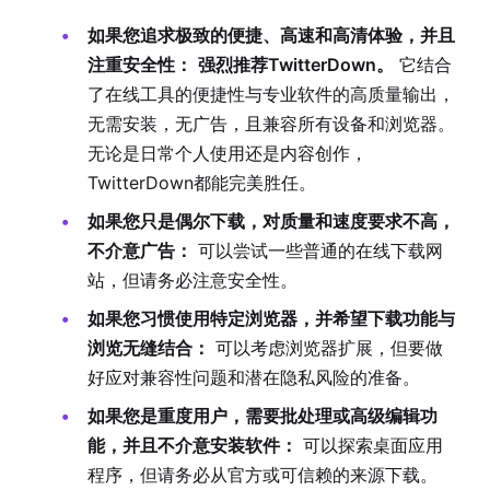
如果您追求极致的便捷、高速和高清体验，并且
注重安全性：
强烈推荐TwitterDown。
它结合
了在线工具的便捷性与专业软件的高质量输出，
无需安装，无广告，且兼容所有设备和浏览器。
无论是日常个人使用还是内容创作，
TwitterDown都能完美胜任。
如果您只是偶尔下载，对质量和速度要求不高，
不介意广告：
可以尝试一些普通的在线下载网
站，但请务必注意安全性。
如果您习惯使用特定浏览器，并希望下载功能与
浏览无缝结合：
可以考虑浏览器扩展，但要做
好应对兼容性问题和潜在隐私风险的准备。
如果您是重度用户，需要批处理或高级编辑功
能，并且不介意安装软件：
可以探索桌面应用
程序，但请务必从官方或可信赖的来源下载。