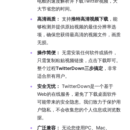
电般的速度解析并下载Twitter视频，大
大节省您的时间。
高清画质：
支持
推特高清视频下载
，能
够检测并提供原始视频的最佳分辨率选
项，确保您获得最高清的视频文件，画质
无损。
操作简便：
无需安装任何软件或插件，
只需复制粘贴视频链接，点击下载即可。
整个过程
TwitterDown三步搞定
，非常
适合所有用户。
安全无忧：
TwitterDown是一个基于
Web的在线服务，避免了下载桌面软件
可能带来的安全隐患。我们致力于保护用
户隐私，不会收集您的个人信息或浏览数
据。
广泛兼容：
无论您使用PC、Mac、