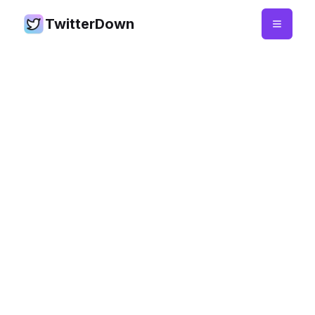
TwitterDown