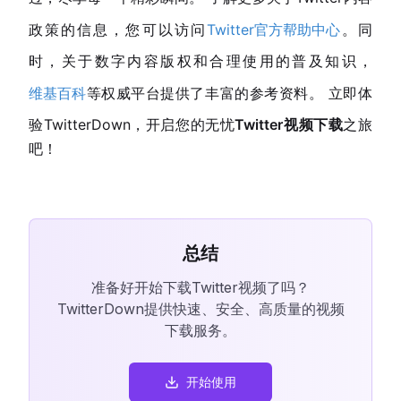
政策的信息，您可以访问
Twitter官方帮助中心
。同
时，关于数字内容版权和合理使用的普及知识，
维基百科
等权威平台提供了丰富的参考资料。 立即体
验TwitterDown，开启您的无忧
Twitter视频下载
之旅
吧！
总结
准备好开始下载Twitter视频了吗？
TwitterDown提供快速、安全、高质量的视频
下载服务。
开始使用