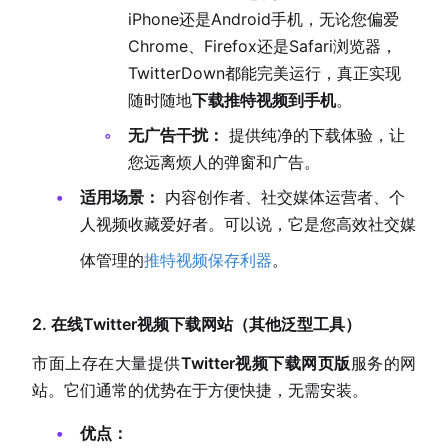
iPhone还是Android手机，无论您偏爱
Chrome、Firefox还是Safari浏览器，
TwitterDown都能完美运行，真正实现
随时随地
下载推特视频到手机
。
无广告干扰：
提供纯净的下载体验，让
您远离烦人的弹窗和广告。
适用场景：
内容创作者、社交媒体运营者、个
人视频收藏爱好者。可以说，它是您高效社交媒
体管理的
推特视频保存利器
。
2. 在线Twitter视频下载网站（其他泛型工具）
市面上存在大量提供
Twitter视频下载网页版
服务的网
站。它们通常的优势在于方便快捷，无需安装。
优点：