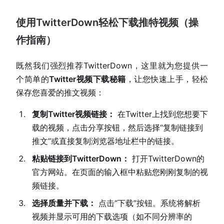
使用TwitterDown轻松下载推特视频（操
作指南）
既然我们强烈推荐TwitterDown，这里就为您提供一
个简单的
Twitter视频下载秘籍
，让您快速上手，轻松
保存您喜爱的推文视频：
复制Twitter视频链接：
在Twitter上找到您想要下
载的视频，点击分享按钮，然后选择“复制链接到
推文”或直接复制浏览器地址栏中的链接。
粘贴链接到TwitterDown：
打开TwitterDown的
官方网站。在页面的输入框中粘贴您刚刚复制的视
频链接。
选择质量并下载：
点击“下载”按钮。系统将解析
视频并显示可用的下载选项（如不同分辨率的