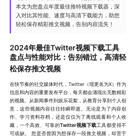
本文为您盘点年度最佳推特视频下载器，深
入对比其性能、速度与高清下载能力，助您
轻松保存精彩推文视频，告别内容流失！
2024年最佳Twitter视频下载工具
盘点与性能对比：告别错过，高清轻
松保存推文视频
在快节奏的社交媒体时代，Twitter（现更名为X）作为
信息和内容的重要发布平台，每天都会涌现出无数精彩
的视频。从新闻事件到娱乐花絮，从教育分享到个人创
意，这些视频内容往往转瞬即逝。无论是为了内容创
作、学习资料存档，还是仅仅为了离线观看和个人收
藏，一个高效、可靠的
Twitter视频下载
工具都变得不
可或缺。 您是否曾因为想保存一段推文视频，却苦于