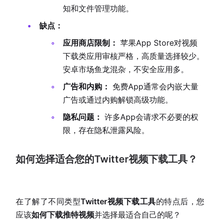
知和文件管理功能。
缺点：
应用商店限制：
苹果App Store对视频
下载类应用审核严格，高质量选择较少。
安卓市场鱼龙混杂，不安全应用多。
广告和内购：
免费App通常会内嵌大量
广告或通过内购解锁高级功能。
隐私问题：
许多App会请求不必要的权
限，存在隐私泄露风险。
如何选择适合您的Twitter视频下载工具？
在了解了不同类型
Twitter视频下载工具
的特点后，您
应该
如何下载推特视频
并选择最适合自己的呢？