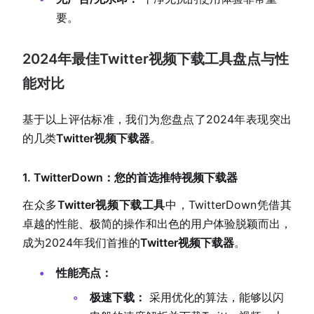
要。
2024年最佳Twitter视频下载工具盘点与性
能对比
基于以上评估标准，我们为您盘点了2024年表现突出
的几类
Twitter视频下载器
。
1. TwitterDown：您的首选推特视频下载器
在众多
Twitter视频下载工具
中，TwitterDown凭借其
卓越的性能、极简的操作和出色的用户体验脱颖而出，
成为2024年我们首推的
Twitter视频下载器
。
性能亮点：
极速下载：
采用优化的算法，能够以闪