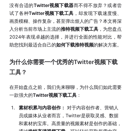
没有合适的
Twitter视频下载器
而不得不放弃？或者尝
试了各种
Twitter视频下载工具
，却发现下载速度慢、
画质模糊、操作复杂，甚至弹出烦人的广告？本文将深
入分析当前市场上主流的
推特视频下载工具
，为您盘点
2024年表现卓越的选择，并进行全面的性能对比，帮
助您找到最适合自己的
如何下载推特视频
的解决方案。
为什么你需要一个优秀的Twitter视频下载
工具？
在开始盘点之前，我们先来聊聊，为什么我们如此需要
一款强大的
Twitter视频下载工具
：
素材积累与内容创作：
对于内容创作者、营销人
员或媒体从业者而言，Twitter是获取灵感、数据
和素材的宝库。高质量的视频素材是创作的基础，