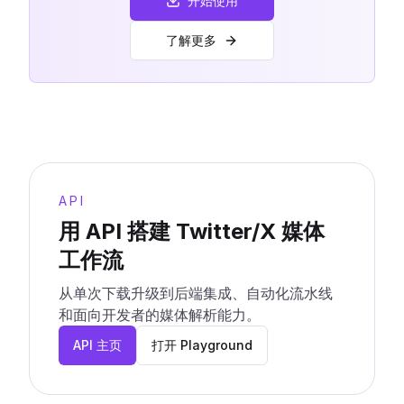
开始使用
了解更多
API
用 API 搭建 Twitter/X 媒体
工作流
从单次下载升级到后端集成、自动化流水线
和面向开发者的媒体解析能力。
API 主页
打开 Playground