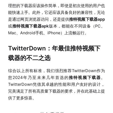
理想的下载器应该操作简单，即使是初次使用的用户也
能快速上手。此外，它还应该具备良好的兼容性，无论
是通过网页浏览器访问，还是提供
推特视频下载器app
或
推特视频下载器apk
版本，都能在不同设备（PC、
Mac、Android手机、iPhone）上流畅运行。
TwitterDown：年最佳推特视频下
载器的不二之选
综合以上所有标准，我们强烈推荐TwitterDown作为
您2024年乃至未来几年首选的
推特视频下载器
。
TwitterDown凭借其卓越的性能和用户友好的设计，
完美满足了所有高质量下载器的要求，并在此基础上提
供了更多惊喜。