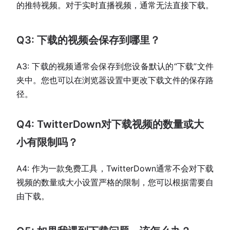
的推特视频。对于实时直播视频，通常无法直接下载。
Q3: 下载的视频会保存到哪里？
A3: 下载的视频通常会保存到您设备默认的“下载”文件
夹中。您也可以在浏览器设置中更改下载文件的保存路
径。
Q4: TwitterDown对下载视频的数量或大
小有限制吗？
A4: 作为一款免费工具，TwitterDown通常不会对下载
视频的数量或大小设置严格的限制，您可以根据需要自
由下载。