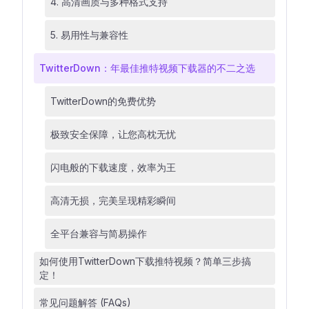
4. 高清画质与多种格式支持
5. 易用性与兼容性
TwitterDown：年最佳推特视频下载器的不二之选
TwitterDown的免费优势
极致安全保障，让您高枕无忧
闪电般的下载速度，效率为王
高清无损，完美呈现精彩瞬间
全平台兼容与简易操作
如何使用TwitterDown下载推特视频？简单三步搞
定！
常见问题解答 (FAQs)