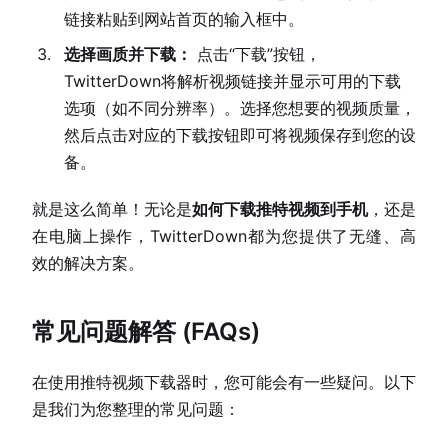
链接粘贴到网站首页的输入框中。
选择画质并下载：
点击“下载”按钮，
TwitterDown将解析视频链接并显示可用的下载
选项（如不同分辨率）。选择您想要的视频质量，
然后点击对应的下载按钮即可将视频保存到您的设
备。
就是这么简单！无论是
如何下载推特视频到手机
，还是
在电脑上操作，TwitterDown都为您提供了无缝、高
效的解决方案。
常见问题解答 (FAQs)
在使用推特视频下载器时，您可能会有一些疑问。以下
是我们为您整理的常见问题：