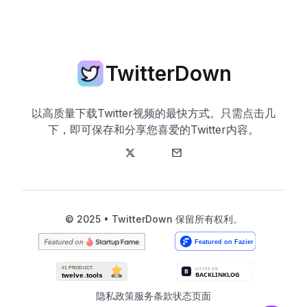
TwitterDown
以高质量下载Twitter视频的最快方式。只需点击几
下，即可保存和分享您喜爱的Twitter内容。
Twitter
邮箱
© 2025 • TwitterDown 保留所有权利。
隐私政策
服务条款
状态页面