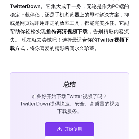
TwitterDown
。它集大成于一身，无论是作为PC端的
稳定下载伴侣，还是手机浏览器上的即时解决方案，抑
或是网页端即用即走的效率工具，都能完美胜任。它能
帮助你轻松实现
推特高清视频下载
，告别精彩内容流
失。 现在就去尝试吧！选择最适合你的
Twitter视频下
载
方式，将你喜爱的精彩瞬间永久珍藏。
总结
准备好开始下载Twitter视频了吗？
TwitterDown提供快速、安全、高质量的视频
下载服务。
开始使用