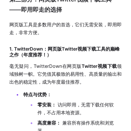
——即用即走的选择
网页版工具是多数用户的首选，它们无需安装，即用即
走，非常方便。
1. TwitterDown：网页版
Twitter视频下载工具
的巅峰
之作（年度推荐！）
毫无疑问，TwitterDown在网页版
Twitter视频下载
领
域独树一帜。它凭借其极致的易用性、高质量的输出和
出色的稳定性，成为年度最佳推荐。
特点与优势：
零安装：
访问即用，无需下载任何软
件，不占用本地资源。
高度兼容：
兼容所有操作系统和浏览
器。