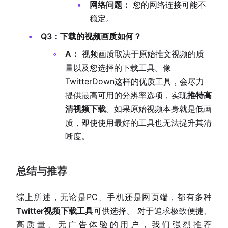
网络问题：
您的网络连接可能不
稳定。
Q3：下载的视频画质如何？
A：
视频画质取决于原始推文视频的质
量以及您选择的下载工具。像
TwitterDown这样的优质工具，会尽力
提供最高可用的分辨率选项，实现
推特高
清视频下载
。如果原始视频本身就是低画
质，即使使用最好的工具也无法提升其清
晰度。
总结与推荐
综上所述，无论是PC、手机还是网页端，都有多种
Twitter视频下载工具
可供选择。 对于追求极致便捷、
高质量、无广告体验的用户，我们强烈推荐