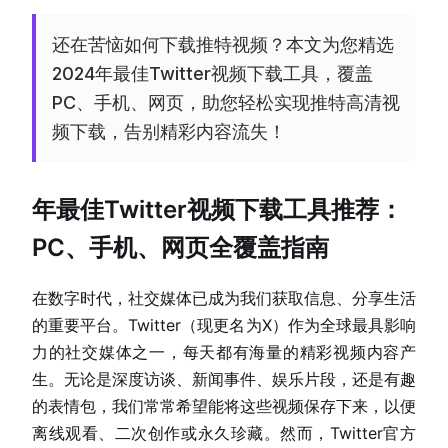
还在苦恼如何下载推特视频？本文为您精选
2024年最佳Twitter视频下载工具，覆盖
PC、手机、网页，助您轻松实现推特高清视
频下载，告别精彩内容流失！
年最佳Twitter视频下载工具推荐：
PC、手机、网页全覆盖指南
在数字时代，社交媒体已成为我们获取信息、分享生活
的重要平台。Twitter（现更名为X）作为全球最具影响
力的社交媒体之一，每天都有海量的精彩视频内容产
生。无论是深度访谈、新闻事件、娱乐片段，还是有趣
的表情包，我们常常希望能将这些视频保存下来，以便
离线观看、二次创作或永久珍藏。然而，Twitter官方