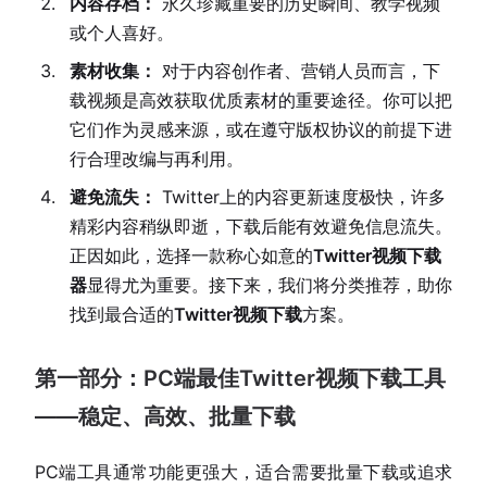
内容存档：
永久珍藏重要的历史瞬间、教学视频
或个人喜好。
素材收集：
对于内容创作者、营销人员而言，下
载视频是高效获取优质素材的重要途径。你可以把
它们作为灵感来源，或在遵守版权协议的前提下进
行合理改编与再利用。
避免流失：
Twitter上的内容更新速度极快，许多
精彩内容稍纵即逝，下载后能有效避免信息流失。
正因如此，选择一款称心如意的
Twitter视频下载
器
显得尤为重要。接下来，我们将分类推荐，助你
找到最合适的
Twitter视频下载
方案。
第一部分：PC端最佳Twitter视频下载工具
——稳定、高效、批量下载
PC端工具通常功能更强大，适合需要批量下载或追求