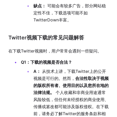
缺点：
可能会有较多广告，部分网站稳
定性不佳，下载选项可能不如
TwitterDown丰富。
Twitter视频下载的常见问题解答
在下载Twitter视频时，用户常常会遇到一些疑问。
Q1：下载的视频是否合法？
A：
从技术上讲，下载Twitter上的公开
视频是可行的。然而，
合法性取决于视频
的版权所有者、使用目的以及您所在地的
法律法规。
个人收藏和非商业用途通常
风险较低，但任何未经授权的商业使用、
传播或篡改都可能涉及版权侵权。在下载
前，请务必了解Twitter的服务条款和相