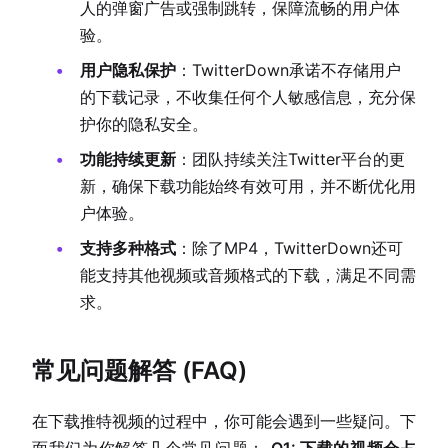
人的弹窗广告或强制跳转，保障流畅的用户体
验。
用户隐私保护
：TwitterDown承诺不存储用户
的下载记录，不收集任何个人敏感信息，充分保
护你的隐私安全。
功能持续更新
：团队持续关注Twitter平台的更
新，确保下载功能始终有效可用，并不断优化用
户体验。
支持多种格式
：除了MP4，TwitterDown还可
能支持其他视频或音频格式的下载，满足不同需
求。
常见问题解答 (FAQ)
在下载推特视频的过程中，你可能会遇到一些疑问。下