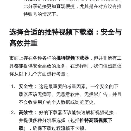
比分享链接更加直观便捷，尤其是在对方没有推
特账号的情况下。
选择合适的推特视频下载器：安全与
高效并重
市面上存在各种各样的
推特视频下载器
，但并非所有工
具都能提供安全高效的服务。在选择时，我们强烈建议
你从以下几个方面进行考量：
安全性：
这是最重要的考量因素。一个安全的下
载器应该无病毒、无恶意软件、无捆绑广告，并且
不会收集用户的个人数据或浏览历史。
高效性：
好的下载器应该能快速解析视频链接，
并提供多种分辨率选择（包括
推特高清视频下
载
），确保下载过程流畅不卡顿。