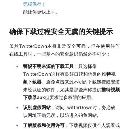
无损保存！
能让你更快上手。
确保下载过程安全无虞的关键提示
虽然TwitterDown本身非常安全可靠，但在使用任何
在线工具时，一些基本的安全意识仍然必不可少：
警惕不明来源的下载工具
：只选择像
TwitterDown这样有良好口碑和信誉的
推特视
频下载器
。避免点击来源不明的下载链接或安装
未经认证的软件，尤其是那些声称提供
推特视频
下载器apk
但要求过多权限的应用。
识别虚假网站
：访问TwitterDown时，务必确
认网址正确无误，以防进入钓鱼网站。
了解版权和使用许可
：下载视频仅供个人观看或