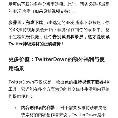
示可供下载的多种分辨率选项。此时，请务必选择最高
的4K分辨率（如果原始视频支持）。
步骤四：完成下载
点击选定的4K分辨率下载按钮，你
的4K推特视频就会开始下载并保存到你的设备中。整
个过程流畅快捷，让你
告别截图和录屏，这才是收藏
Twitter神级素材的正确姿势
！
更多价值：TwitterDown的额外福利与使
用场景
TwitterDown不仅仅是一款出色的
推特视频下载器4K
工具，它还能在多个方面为你的社交媒体生活和内容创
作提供便利：
内容创作者的利器：
对于需要从推特获取灵感
或素材的内容创作者来说，TwitterDown是不