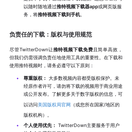
以随时随地通过
推特视频下载器app
或网页版服
务，将
推特视频下载到手机
。
负责任的下载：版权与使用规范
尽管TwitterDown让
推特视频下载免费
且简单高效，
但我们仍需强调负责任地使用工具的重要性。在下载和
使用推特视频时，请务必遵守以下原则：
尊重版权：
大多数视频内容都受版权保护。未
经原作者许可，请勿将下载的视频用于商业用途
或公开发布。了解更多关于数字版权的信息，可
以访问
美国版权局官网
（或您所在国家/地区的
版权机构）。
个人使用优先：
TwitterDown主要服务于用户