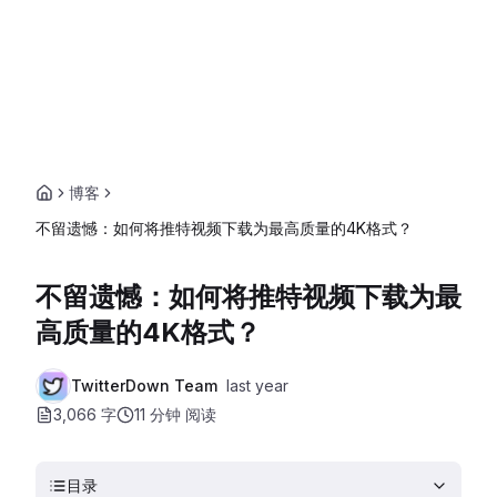
博客
不留遗憾：如何将推特视频下载为最高质量的4K格式？
不留遗憾：如何将推特视频下载为最
高质量的4K格式？
TwitterDown Team
last year
3,066 字
11 分钟
阅读
目录