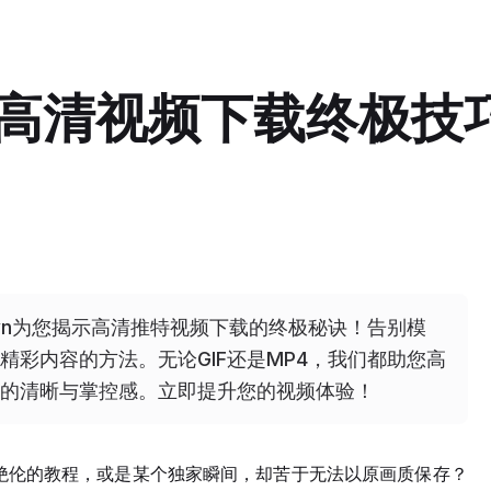
er高清视频下载终极技
rDown为您揭示高清推特视频下载的终极秘诀！告别模
彩内容的方法。无论GIF还是MP4，我们都助您高
的清晰与掌控感。立即提升您的视频体验！
精彩绝伦的教程，或是某个独家瞬间，却苦于无法以原画质保存？