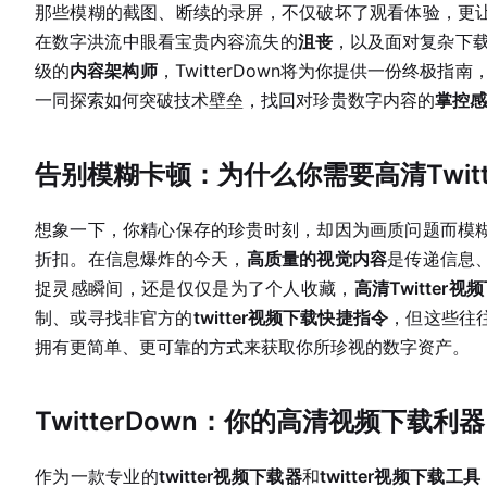
那些模糊的截图、断续的录屏，不仅破坏了观看体验，更
在数字洪流中眼看宝贵内容流失的
沮丧
，以及面对复杂下
级的
内容架构师
，TwitterDown将为你提供一份终极
一同探索如何突破技术壁垒，找回对珍贵数字内容的
掌控感
告别模糊卡顿：为什么你需要高清Twitt
想象一下，你精心保存的珍贵时刻，却因为画质问题而模
折扣。在信息爆炸的今天，
高质量的视觉内容
是传递信息
捉灵感瞬间，还是仅仅是为了个人收藏，
高清Twitter视
制、或寻找非官方的
twitter视频下载快捷指令
，但这些往
拥有更简单、更可靠的方式来获取你所珍视的数字资产。
TwitterDown：你的高清视频下载利器
作为一款专业的
twitter视频下载器
和
twitter视频下载工具