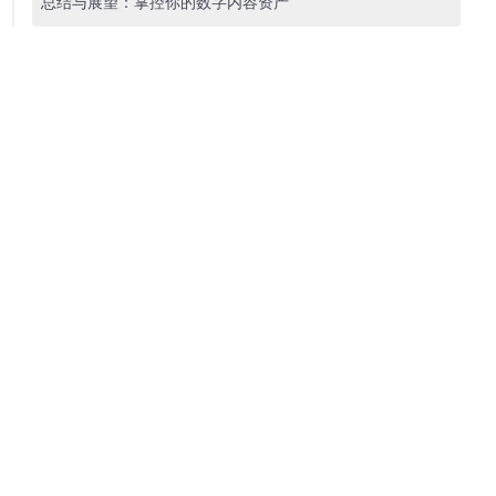
总结与展望：掌控你的数字内容资产