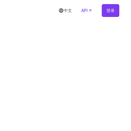
中文
API
登录