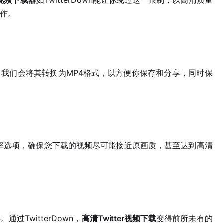
er视频下载器
如TwitterDown能让你绕过这一限制，以高清质量
作。
IF。通常我们会将其转换为MP4格式，以方便你保存和分享，同时保
最高分辨率选项，确保您下载的视频尽可能接近原画质，甚至达到高清
TwitterDown，
高清Twitter视频下载
变得前所未有的