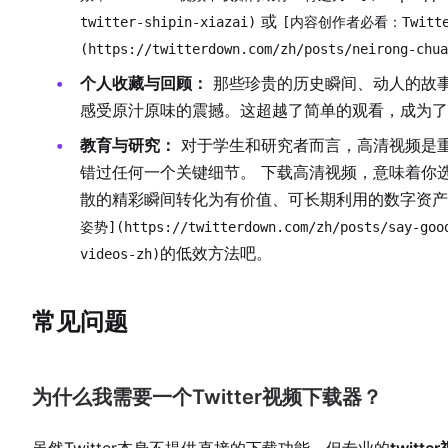
或
twitter-shipin-xiazai)
[内容创作者必看：Twitt
(https://twitterdown.com/zh/posts/neirong-chua
个人收藏与回顾：
那些珍贵的历史瞬间、动人的故
感受原汁原味的震撼。这超越了简单的观看，成为了
教育与研究：
对于学生和研究者而言，高清视频是
错过任何一个关键细节。 下载高清视频，意味着你选择
散的精彩瞬间转化为有价值、可长期利用的数字资产
姿势](https://twitterdown.com/zh/posts/say-good
的低效方法吧。
videos-zh)
常见问题
为什么我需要一个Twitter视频下载器？