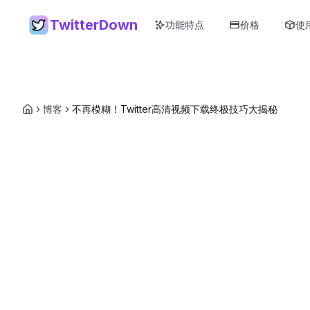
TwitterDown
功能特点
价格
使
博客
不再模糊！Twitter高清视频下载终极技巧大揭秘