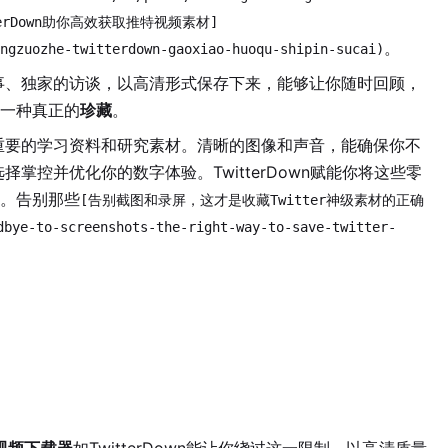
erDown助你高效获取推特视频素材]
。
ngzuozhe-twitterdown-gaoxiao-huoqu-shipin-sucai)
事、独家的访谈，以高清形式保存下来，能够让你随时回顾，
一种真正的
珍藏
。
重要的学习资料和研究素材。清晰的图像和声音，能确保你不
掌控并优化你的数字体验。TwitterDown赋能你将这些零
。告别那些
[告别截图和录屏，这才是收藏Twitter神级素材的正确
bye-to-screenshots-the-right-way-to-save-twitter-