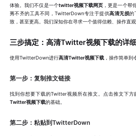
体验。我们不仅是一个
twitter视频下载网页
，更是一个帮
莠不齐的工具不同，TwitterDown专注于提供
高清无损
的
致，甚至更高。我们深知你在寻求一个值得信赖、操作直观的解
三步搞定：高清Twitter视频下载的详
使用TwitterDown进行
高清Twitter视频下载
，操作简单到
第一步：复制推文链接
找到你想要下载的Twitter视频所在推文。点击推文下
Twitter视频下载
的基础。
第二步：粘贴到TwitterDown