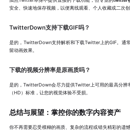
虽然Twitter本身不提供直接的下载功能，但专业的
twitt
安全、快速地保存视频，以便离线观看、个人收藏或二次创
TwitterDown支持下载GIF吗？
是的，TwitterDown支持解析和下载Twitter上的G
留动画效果。
下载的视频分辨率是原画质吗？
是的，TwitterDown会尽力提供Twitter上可用的
（HD）标准，让您的视觉体验不受损。
总结与展望：掌控你的数字内容资产
你不再需要忍受模糊的画质、复杂的流程或错失精彩的遗憾。通过