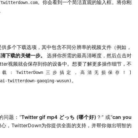
。你会看到一个简洁直观的输入框。将你刚
/twitterdown.com
。
为你提供多个下载选项，其中包含不同分辨率的视频文件（例如，
高清下载的关键一步。
选择你所需的最高清晰度，然后点击对
tter视频就会保存到你的设备中。想要了解更多操作细节，不
：TwitterDown三步搞定，高清无损保存！]
。
ai-twitterdown-gaoqing-wusun)
的问题：“
Twitter gif mp4 どっち (哪个好)
？” 或“
can you
担心，TwitterDown为你提供全面的支持，并帮你做出明智的