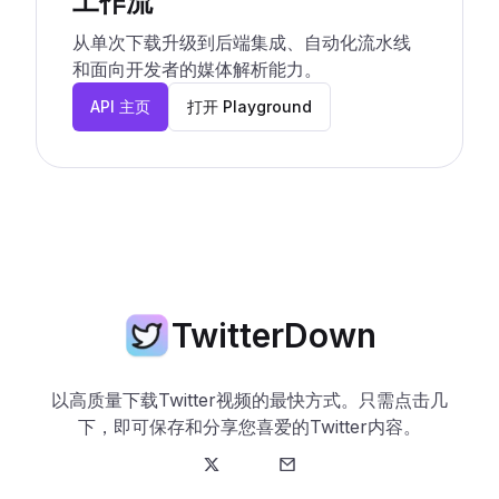
工作流
从单次下载升级到后端集成、自动化流水线
和面向开发者的媒体解析能力。
API 主页
打开 Playground
TwitterDown
以高质量下载Twitter视频的最快方式。只需点击几
下，即可保存和分享您喜爱的Twitter内容。
Twitter
邮箱