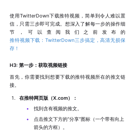
使用TwitterDown下载推特视频，简单到令人难以置
信，只需三步即可完成。想深入了解每一步的操作细
节，可以查阅我们之前发布的
推特视频下载：TwitterDown三步搞定，高清无损保
存！
H3: 第一步：获取视频链接
首先，你需要找到想要下载的推特视频所在的推文链
接。
在推特网页版（X.com）：
找到含有视频的推文。
点击推文下方的“分享”图标（一个带有向上
箭头的方框）。