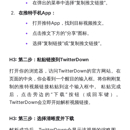
在弹出的菜单中选择“复制推文链接”。
在推特手机App：
打开推特App，找到目标视频推文。
点击推文下方的“分享”图标。
选择“复制链接”或“复制推文链接”。
H3: 第二步：粘贴链接到TwitterDown
打开你的浏览器，访问TwitterDown的官方网站。在
页面的中央，你会看到一个醒目的输入框。将你刚刚复
制的推特视频链接粘贴到这个输入框中。 粘贴完成
后，点击旁边的“下载”按钮（或回车键）。
TwitterDown会立即开始解析视频链接。
H3: 第三步：选择清晰度并下载
解析成功后，TwitterDown会显示该视频的缩略图、