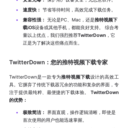
速度快：
节省等待时间，高效完成下载任务。
兼容性强：
无论是PC、Mac，还是
推特视频下
载iOS
设备或其他手机，都能良好支持。 综合考
量以上优点，我们强烈推荐
TwitterDown
，它
正是为了解决这些痛点而生。
TwitterDown：您的推特视频下载专家
TwitterDown是一款专为
推特视频下载
设计的高效工
具。它摒弃了传统下载器冗余的功能和复杂的界面，专
注于提供最纯粹、最便捷的下载体验。
TwitterDown
的优势：
极致简洁：
界面直观，操作逻辑清晰，即使是
首次使用的用户也能迅速掌握。