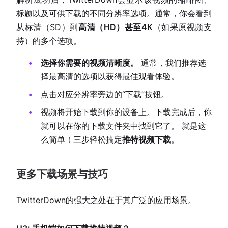
标题以及可供下载的不同分辨率选项。通常，你会看到
从标清（SD）到
高清（HD）
甚至
4K
（如果原视频支
持）的多个选项。
选择你需要的视频清晰度。
通常，我们推荐选
择最高清的选项以获得最佳观看体验。
点击对应分辨率旁边的“下载”按钮。
视频将开始下载到你的设备上。下载完成后，你
就可以在你的下载文件夹中找到它了。 就是这
么简单！三步轻松搞定
推特视频下载
。
更多下载场景与技巧
TwitterDown的强大之处在于其广泛的应用场景。