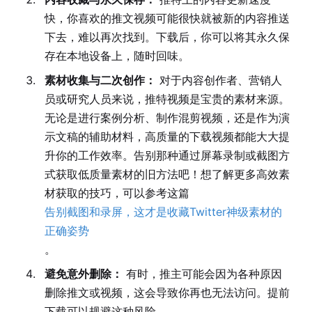
快，你喜欢的推文视频可能很快就被新的内容推送
下去，难以再次找到。下载后，你可以将其永久保
存在本地设备上，随时回味。
素材收集与二次创作：
对于内容创作者、营销人
员或研究人员来说，推特视频是宝贵的素材来源。
无论是进行案例分析、制作混剪视频，还是作为演
示文稿的辅助材料，高质量的下载视频都能大大提
升你的工作效率。告别那种通过屏幕录制或截图方
式获取低质量素材的旧方法吧！想了解更多高效素
材获取的技巧，可以参考这篇
告别截图和录屏，这才是收藏Twitter神级素材的
正确姿势
。
避免意外删除：
有时，推主可能会因为各种原因
删除推文或视频，这会导致你再也无法访问。提前
下载可以规避这种风险。