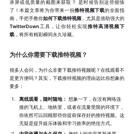
录屏或低质量的截图来获取？ 是时候告别这些烦恼
了！本篇文章将为你带来一份
推特视频下载
的全面指
南，手把手教你
如何下载推特视频
，尤其是借助强大的
TwitterDown
工具，让你轻松实现
推特高清视频下
载
，将所有精彩瞬间永久珍藏。
为什么你需要下载推特视频？
很多人会问，为什么非要下载推特视频呢？在线观看不
是更方便吗？其实，下载推特视频的理由远比你想象的
要多：
离线观看，随时随地：
想象一下，在没有网络连
接的飞机上、地铁里，或者在流量受限的环境下，
你依然可以回顾那些你提前保存好的推特视频。这
无疑是提升娱乐体验和学习效率的绝佳方式。
内容收藏与永久保存：
推特上的内容更新速度