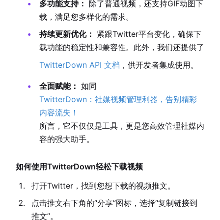
多功能支持：
除了普通视频，还支持GIF动图下
载，满足您多样化的需求。
持续更新优化：
紧跟Twitter平台变化，确保下
载功能的稳定性和兼容性。此外，我们还提供了
TwitterDown API 文档
，供开发者集成使用。
全面赋能：
如同
TwitterDown：社媒视频管理利器，告别精彩
内容流失！
所言，它不仅仅是工具，更是您高效管理社媒内
容的强大助手。
如何使用TwitterDown轻松下载视频
打开Twitter，找到您想下载的视频推文。
点击推文右下角的“分享”图标，选择“复制链接到
推文”。