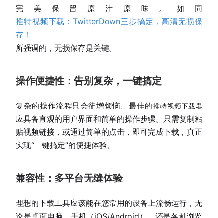
完美保留原汁原味。如同
推特视频下载：TwitterDown三步搞定，高清无损保
存！
所强调的，无损保存是关键。
操作便捷性：告别复杂，一键搞定
复杂的操作流程只会徒增烦恼。最佳的
推特视频下载器
应具备直观的用户界面和简单的操作步骤。只需复制粘
贴视频链接，或通过简单的点击，即可完成下载，真正
实现“一键搞定”的便捷体验。
兼容性：多平台无缝体验
理想的下载工具应该能在您常用的设备上流畅运行，无
论是桌面电脑、手机（iOS/Android），还是各种浏览