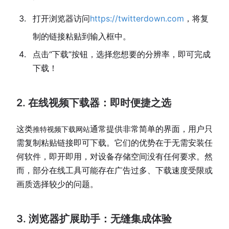
打开浏览器访问
https://twitterdown.com
，将复
制的链接粘贴到输入框中。
点击“下载”按钮，选择您想要的分辨率，即可完成
下载！
2. 在线视频下载器：即时便捷之选
这类
通常提供非常简单的界面，用户只
推特视频下载网站
需复制粘贴链接即可下载。它们的优势在于无需安装任
何软件，即开即用，对设备存储空间没有任何要求。然
而，部分在线工具可能存在广告过多、下载速度受限或
画质选择较少的问题。
3. 浏览器扩展助手：无缝集成体验