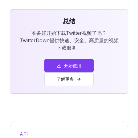
总结
准备好开始下载Twitter视频了吗？
TwitterDown提供快速、安全、高质量的视频
下载服务。
开始使用
了解更多
API