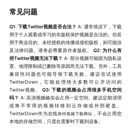
常见问题
Q1: 下载Twitter视频是否合法？
A: 通常情况下，下载
用于个人观看或学习的非版权保护视频是合法的。但若
用于商业目的、未经授权的传播或侵犯版权，则可能涉
及法律问题。请务必尊重原作者版权。
Q2: 为什么有
些Twitter视频无法下载？
A: 部分视频可能因为隐私设
置、地理限制或已删除等原因而无法下载。另外，工具
兼容性问题也可能导致下载失败。建议尝试使用
TwitterDown，它能处理绝大多数可公开访问的
Twitter视频。
Q3: 下载的视频会占用很多手机空间
吗？
A: 高清视频确实会占用一定空间。建议定期清理
或将不常用的视频转移到云存储或外部硬盘。
TwitterDown作为在线
，不会占用您
推特视频下载网站
本地的存储空间，只需在需要时下载到设备。