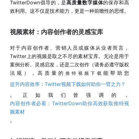
TwitterDown倡导的，是
高质量数字媒体
的保存和高
效利用。这不仅是技术能力，更是一种前瞻性的思维。
视频素材：内容创作者的灵感宝库
对于内容创作者、营销人员或媒体从业者而言，
Twitter上的视频是取之不尽的素材宝库。无论是用于
案例分析、灵感启发，还是二次创作（请务必遵守版权
法规），高质量的
能帮助您
推特视频下载
提升内容效率：Twitter视频下载如何助你一臂之力？
。正如我们曾强调的，
内容创作者必看：TwitterDown助你高效获取推特视
频素材
。