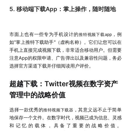
5. 移动端下载App：掌上操作，随时随地
市面上也有一些专为手机设计的
，例
推特视频下载app
如"掌上推特下载助手"（虚构名称）。它们让您可以在
手机上直接完成视频下载，非常适合移动用户。但需要
注意App的权限申请、广告弹出以及兼容性问题，务必
选择官方渠道下载并仔细阅读用户评价。
超越下载：Twitter视频在数字资产
管理中的战略价值
选择一款优秀的
，其意义远不止于简单
推特视频下载器
地保存一个文件。在数字时代，视频已成为信息、灵感
和记忆的载体，具备了重要的战略价值。