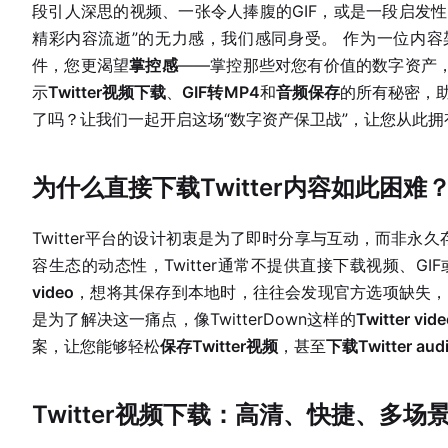
段引人深思的视频、一张令人捧腹的GIF，或是一段启发性
精彩内容流逝”的无力感，我们感同身受。 作为一位内
件，您更渴望
掌控感
——掌控那些对您有价值的数字资产
示
Twitter视频下载
、
GIF转MP4
和
音频保存
的所有秘密，
了吗？让我们一起开启这场“数字资产保卫战”，让您从此
为什么直接下载Twitter内容如此困难
Twitter平台的设计初衷是为了即时分享与互动，而非
容生态的动态性，Twitter通常不提供直接下载视频、
video
，想将其保存到本地时，往往会发现官方选项缺失，
是为了解决这一痛点，像TwitterDown这样的
Twitter vid
案，让您能够轻松
保存Twitter视频
，甚至
下载Twitter audi
Twitter视频下载：高清、快捷、多场